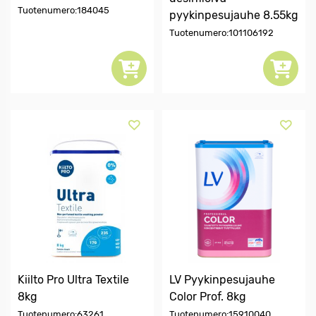
Tuotenumero:184045
pyykinpesujauhe 8.55kg
Tuotenumero:101106192
Kiilto Pro Ultra Textile
LV Pyykinpesujauhe
8kg
Color Prof. 8kg
Tuotenumero:63261
Tuotenumero:15910040