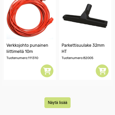
Verkkojohto punainen
Parkettisuulake 32mm
liittimellä 10m
HT
Tuotenumero:111310
Tuotenumero:82005
Näytä lisää