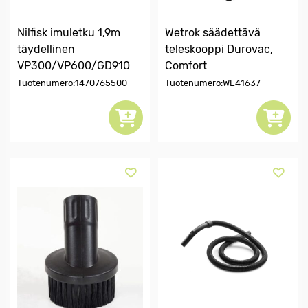
Nilfisk imuletku 1,9m
Wetrok säädettävä
täydellinen
teleskooppi Durovac,
VP300/VP600/GD910
Comfort
Tuotenumero:1470765500
Tuotenumero:WE41637