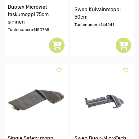
Duotex MicroWet
Swep Kuivainmoppi
taskumoppi 75cm
50cm
sininen
Tuotenumero:144241
Tuotenumero:MSD765
Single Safety moppi
Swep Duo r-MicroTech