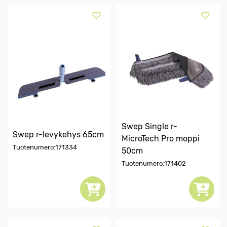
Swep Single r-
Swep r-levykehys 65cm
MicroTech Pro moppi
Tuotenumero:171334
50cm
Tuotenumero:171402