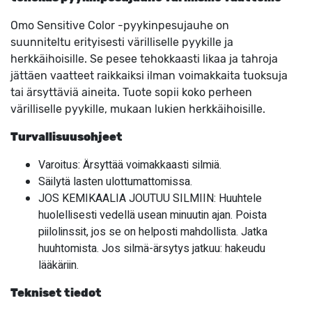
Omo Sensitive Color -pyykinpesujauhe on
suunniteltu erityisesti värilliselle pyykille ja
herkkäihoisille. Se pesee tehokkaasti likaa ja tahroja
jättäen vaatteet raikkaiksi ilman voimakkaita tuoksuja
tai ärsyttäviä aineita. Tuote sopii koko perheen
värilliselle pyykille, mukaan lukien herkkäihoisille.
Turvallisuusohjeet
Varoitus: Ärsyttää voimakkaasti silmiä.
Säilytä lasten ulottumattomissa.
JOS KEMIKAALIA JOUTUU SILMIIN: Huuhtele
huolellisesti vedellä usean minuutin ajan. Poista
piilolinssit, jos se on helposti mahdollista. Jatka
huuhtomista. Jos silmä-ärsytys jatkuu: hakeudu
lääkäriin.
Tekniset tiedot