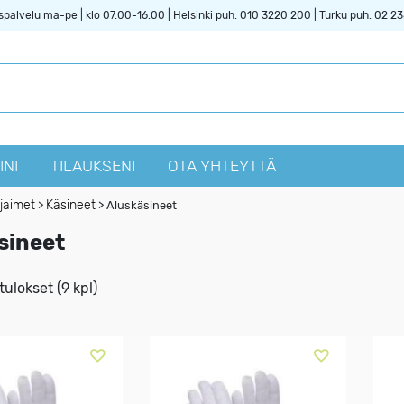
spalvelu ma-pe | klo 07.00-16.00 | Helsinki puh. 010 3220 200 | Turku puh. 02 2
INI
TILAUKSENI
OTA YHTEYTTÄ
jaimet
Käsineet
>
>
Aluskäsineet
sineet
ulokset (9 kpl)