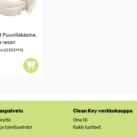
 Puuvillakäsine,
a resori
o:223531112
aspalvelu
Clean Key verkkokauppa
teyttä
Oma tili
 ja toimitusehdot
Kaikki tuotteet