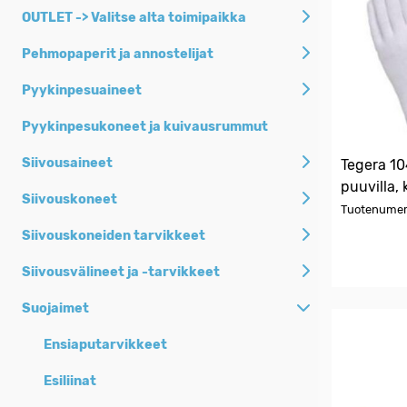
Siivousaineet
OUTLET -> Valitse alta toimipaikka
Siivousvälineet ja
Pehmopaperit ja annostelijat
-tarvikkeet
Pyykinpesuaineet
Pehmopaperit ja
annostelijat
Pyykinpesukoneet ja kuivausrummut
Jätesäkit, roska-
Siivousaineet
Tegera 104
ja biopussit
puuvilla, 
Henkilöhygienia
Siivouskoneet
Tuotenumer
Keittiöhygienia
Siivouskoneiden tarvikkeet
Pyykinpesuaineet
Siivousvälineet ja -tarvikkeet
Siivouskoneet
Suojaimet
Suojaimet
Ensiaputarvikkeet
Kertakäyttöastiat
Esiliinat
Toimistotarvikkeet