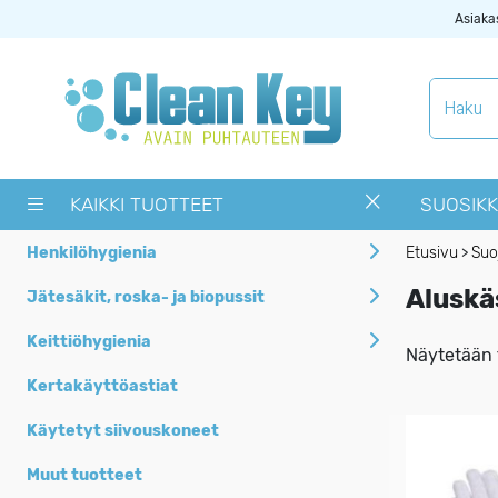
Asiaka
Tuotekategoriat
Käytetyt
siivouskoneet
KAIKKI TUOTTEET
SUOSIKK
Muut tuotteet
Henkilöhygienia
Etusivu
Suo
>
OUTLET -> Valitse
Aluskä
alta toimipaikka
Jätesäkit, roska- ja biopussit
Pyykinpesukoneet ja
Keittiöhygienia
Näytetään t
kuivausrummut
Kertakäyttöastiat
Siivouskoneiden
tarvikkeet
Käytetyt siivouskoneet
Uutuudet
Muut tuotteet