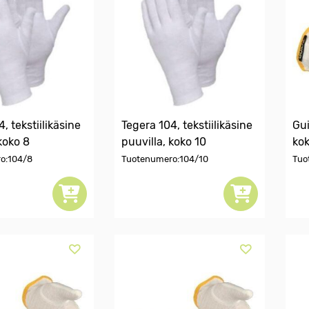
, tekstiilikäsine
Tegera 104, tekstiilikäsine
Gui
koko 8
puuvilla, koko 10
kok
o:104/8
Tuotenumero:104/10
Tuo