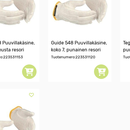
 Puuvillakäsine,
Guide 548 Puuvillakäsine,
Teg
musta resori
koko 7, punainen resori
puu
o:223531153
Tuotenumero:223531120
Tuo