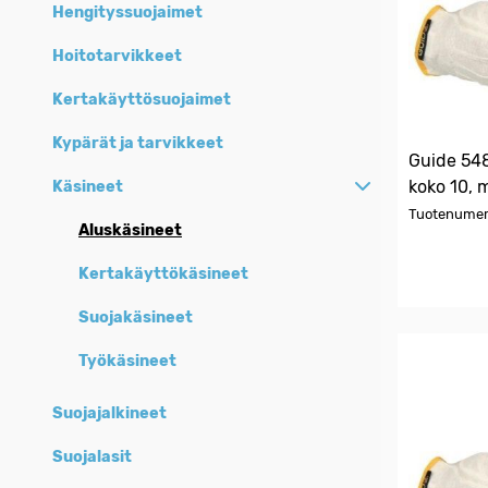
Hengityssuojaimet
Hoitotarvikkeet
Kertakäyttösuojaimet
Kypärät ja tarvikkeet
Guide 548
koko 10, 
Käsineet
Tuotenumer
Aluskäsineet
Kertakäyttökäsineet
Suojakäsineet
Työkäsineet
Suojajalkineet
Suojalasit