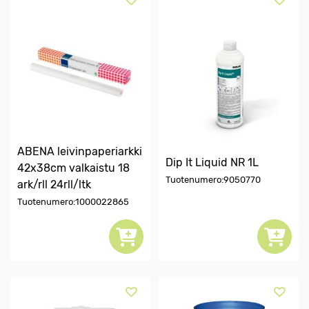
ABENA leivinpaperiarkki
Dip It Liquid NR 1L
42x38cm valkaistu 18
Tuotenumero:9050770
ark/rll 24rll/ltk
Tuotenumero:1000022865