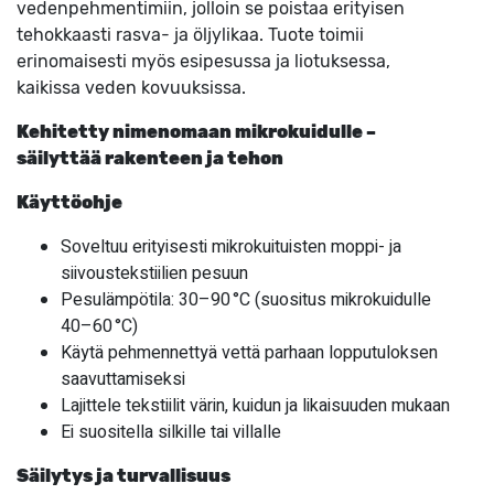
vedenpehmentimiin, jolloin se poistaa erityisen
tehokkaasti rasva- ja öljylikaa. Tuote toimii
erinomaisesti myös esipesussa ja liotuksessa,
kaikissa veden kovuuksissa.
Kehitetty nimenomaan mikrokuidulle –
säilyttää rakenteen ja tehon
Käyttöohje
Soveltuu erityisesti mikrokuituisten moppi- ja
siivoustekstiilien pesuun
Pesulämpötila: 30–90 °C (suositus mikrokuidulle
40–60 °C)
Käytä pehmennettyä vettä parhaan lopputuloksen
saavuttamiseksi
Lajittele tekstiilit värin, kuidun ja likaisuuden mukaan
Ei suositella silkille tai villalle
Säilytys ja turvallisuus