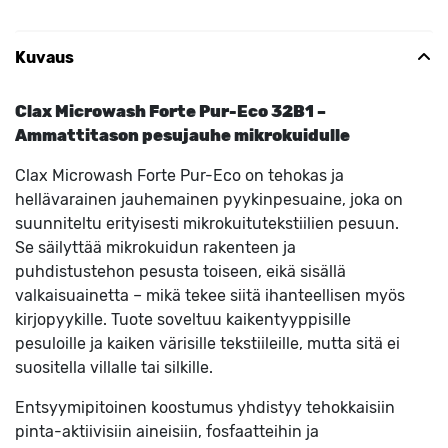
Kuvaus
Clax Microwash Forte Pur-Eco 32B1 –
Ammattitason pesujauhe mikrokuidulle
Clax Microwash Forte Pur-Eco on tehokas ja
hellävarainen jauhemainen pyykinpesuaine, joka on
suunniteltu erityisesti mikrokuitutekstiilien pesuun.
Se säilyttää mikrokuidun rakenteen ja
puhdistustehon pesusta toiseen, eikä sisällä
valkaisuainetta – mikä tekee siitä ihanteellisen myös
kirjopyykille. Tuote soveltuu kaikentyyppisille
pesuloille ja kaiken värisille tekstiileille, mutta sitä ei
suositella villalle tai silkille.
Entsyymipitoinen koostumus yhdistyy tehokkaisiin
pinta-aktiivisiin aineisiin, fosfaatteihin ja