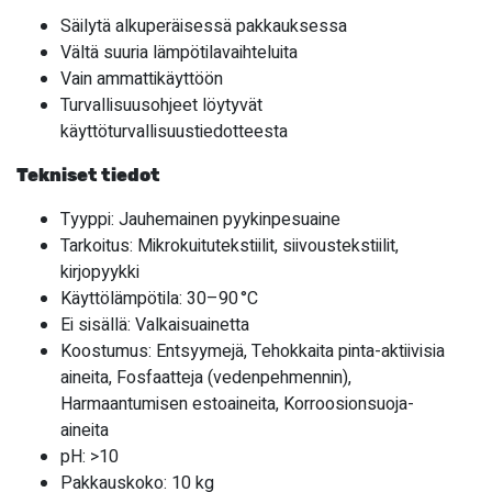
Säilytä alkuperäisessä pakkauksessa
Vältä suuria lämpötilavaihteluita
Vain ammattikäyttöön
Turvallisuusohjeet löytyvät
käyttöturvallisuustiedotteesta
Tekniset tiedot
Tyyppi: Jauhemainen pyykinpesuaine
Tarkoitus: Mikrokuitutekstiilit, siivoustekstiilit,
kirjopyykki
Käyttölämpötila: 30–90 °C
Ei sisällä: Valkaisuainetta
Koostumus: Entsyymejä, Tehokkaita pinta-aktiivisia
aineita, Fosfaatteja (vedenpehmennin),
Harmaantumisen estoaineita, Korroosionsuoja-
aineita
pH: >10
Pakkauskoko: 10 kg