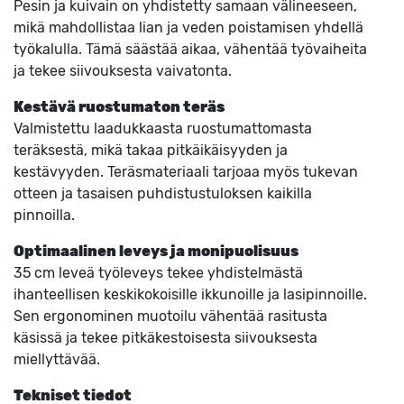
Pesin ja kuivain on yhdistetty samaan välineeseen,
mikä mahdollistaa lian ja veden poistamisen yhdellä
työkalulla. Tämä säästää aikaa, vähentää työvaiheita
ja tekee siivouksesta vaivatonta.
Kestävä ruostumaton teräs
Valmistettu laadukkaasta ruostumattomasta
teräksestä, mikä takaa pitkäikäisyyden ja
kestävyyden. Teräsmateriaali tarjoaa myös tukevan
otteen ja tasaisen puhdistustuloksen kaikilla
pinnoilla.
Optimaalinen leveys ja monipuolisuus
35 cm leveä työleveys tekee yhdistelmästä
ihanteellisen keskikokoisille ikkunoille ja lasipinnoille.
Sen ergonominen muotoilu vähentää rasitusta
käsissä ja tekee pitkäkestoisesta siivouksesta
miellyttävää.
Tekniset tiedot