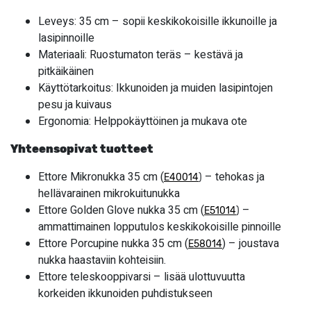
Leveys: 35 cm – sopii keskikokoisille ikkunoille ja
lasipinnoille
Materiaali: Ruostumaton teräs – kestävä ja
pitkäikäinen
Käyttötarkoitus: Ikkunoiden ja muiden lasipintojen
pesu ja kuivaus
Ergonomia: Helppokäyttöinen ja mukava ote
Yhteensopivat tuotteet
Ettore Mikronukka 35 cm (
– tehokas ja
E40014
)
hellävarainen mikrokuitunukka
Ettore Golden Glove nukka 35 cm (
–
E51014
)
ammattimainen lopputulos keskikokoisille pinnoille
Ettore Porcupine nukka 35 cm (
) – joustava
E58014
nukka haastaviin kohteisiin.
Ettore teleskooppivarsi – lisää ulottuvuutta
korkeiden ikkunoiden puhdistukseen