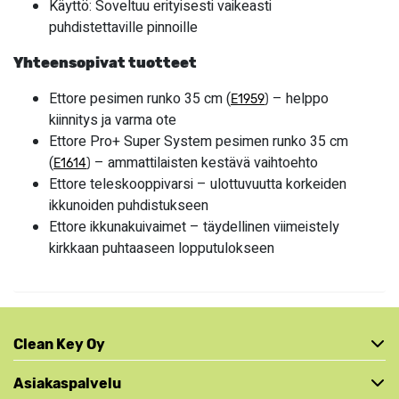
Käyttö: Soveltuu erityisesti vaikeasti
puhdistettaville pinnoille
Yhteensopivat tuotteet
Ettore pesimen runko 35 cm (
– helppo
E1959
)
kiinnitys ja varma ote
Ettore Pro+ Super System pesimen runko 35 cm
(
– ammattilaisten kestävä vaihtoehto
E1614
)
Ettore teleskooppivarsi – ulottuvuutta korkeiden
ikkunoiden puhdistukseen
Ettore ikkunakuivaimet – täydellinen viimeistely
kirkkaan puhtaaseen lopputulokseen
Clean Key Oy
Asiakaspalvelu