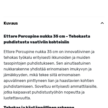
Kuvaus
Ettore Porcupine nukka 35 cm – Tehokasta
puhdistusta vaativiin kohteisiin
Ettore Porcupine nukka 35 cm on innovatiivinen ja
tehokas työkalu erityisesti ikkunoiden ja muiden
tasopintojen puhdistukseen. Sen ainutlaatuinen
nukkarakenne yhdistää erinomaisen imukyvyn ja
jämäkkyyden, mikä tekee siitä erinomaisen
apuvälineen pinttyneen lian ja haastavien kohtien
puhdistamiseen. Soveltuu erityisesti ammattilaisille,
jotka kaipaavat puhdistustyöhön nopeutta ja
luotettavuutta.
Tehokas ja käytännöllinen rakenne