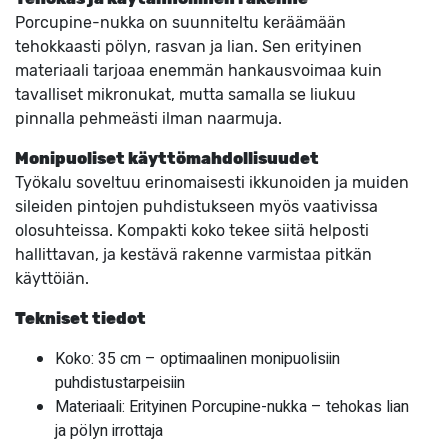
Porcupine-nukka on suunniteltu keräämään
tehokkaasti pölyn, rasvan ja lian. Sen erityinen
materiaali tarjoaa enemmän hankausvoimaa kuin
tavalliset mikronukat, mutta samalla se liukuu
pinnalla pehmeästi ilman naarmuja.
Monipuoliset käyttömahdollisuudet
Työkalu soveltuu erinomaisesti ikkunoiden ja muiden
sileiden pintojen puhdistukseen myös vaativissa
olosuhteissa. Kompakti koko tekee siitä helposti
hallittavan, ja kestävä rakenne varmistaa pitkän
käyttöiän.
Tekniset tiedot
Koko: 35 cm – optimaalinen monipuolisiin
puhdistustarpeisiin
Materiaali: Erityinen Porcupine-nukka – tehokas lian
ja pölyn irrottaja