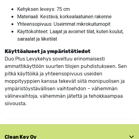
Kehyksen leveys: 75 cm
Materiaali: Kestävä, korkealaatuinen rakenne
Yhteensopivuus: Useimmat mikrokuitumopit
Käyttökohteet: Laajat ja avoimet tilat, kuten koulut,
sairaalat ja liiketilat
Käyttöalueet ja ympäristötiedot
Duo Plus Levykehys soveltuu erinomaisesti
ammattikäyttöön suurten tilojen puhdistukseen. Sen
pitkä käyttöikä ja yhteensopivuus useiden
moppityyppien kanssa tekevät siitä monipuolisen ja
ympäristöystävällisen vaihtoehdon – vähemmän
välinevaihtoja, vähemmän jätettä ja tehokkaampaa
siivousta.
Clean Key Oy