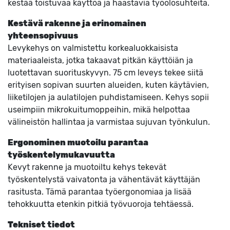
kestää toistuvaa käyttöä ja haastavia työolosuhteita.
Kestävä rakenne ja erinomainen
yhteensopivuus
Levykehys on valmistettu korkealuokkaisista
materiaaleista, jotka takaavat pitkän käyttöiän ja
luotettavan suorituskyvyn. 75 cm leveys tekee siitä
erityisen sopivan suurten alueiden, kuten käytävien,
liiketilojen ja aulatilojen puhdistamiseen. Kehys sopii
useimpiin mikrokuitumoppeihin, mikä helpottaa
välineistön hallintaa ja varmistaa sujuvan työnkulun.
Ergonominen muotoilu parantaa
työskentelymukavuutta
Kevyt rakenne ja muotoiltu kehys tekevät
työskentelystä vaivatonta ja vähentävät käyttäjän
rasitusta. Tämä parantaa työergonomiaa ja lisää
tehokkuutta etenkin pitkiä työvuoroja tehtäessä.
Tekniset tiedot