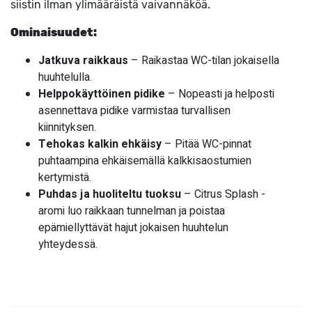
siistin ilman ylimääräistä vaivannäköä.
Ominaisuudet:
Jatkuva raikkaus
– Raikastaa WC-tilan jokaisella
huuhtelulla.
Helppokäyttöinen pidike
– Nopeasti ja helposti
asennettava pidike varmistaa turvallisen
kiinnityksen.
Tehokas kalkin ehkäisy
– Pitää WC-pinnat
puhtaampina ehkäisemällä kalkkisaostumien
kertymistä.
Puhdas ja huoliteltu tuoksu
– Citrus Splash -
aromi luo raikkaan tunnelman ja poistaa
epämiellyttävät hajut jokaisen huuhtelun
yhteydessä.