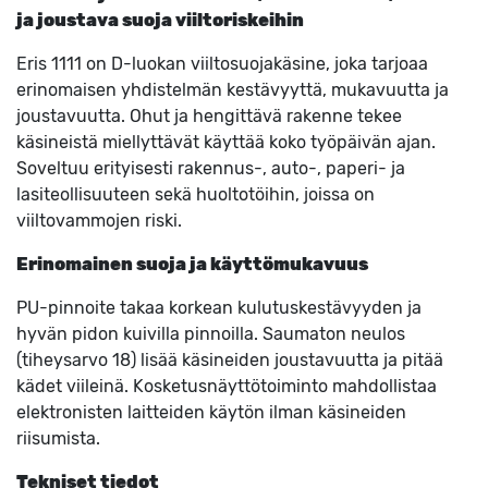
ja joustava suoja viiltoriskeihin
Eris 1111 on D-luokan viiltosuojakäsine, joka tarjoaa
erinomaisen yhdistelmän kestävyyttä, mukavuutta ja
joustavuutta. Ohut ja hengittävä rakenne tekee
käsineistä miellyttävät käyttää koko työpäivän ajan.
Soveltuu erityisesti rakennus-, auto-, paperi- ja
lasiteollisuuteen sekä huoltotöihin, joissa on
viiltovammojen riski.
Erinomainen suoja ja käyttömukavuus
PU-pinnoite takaa korkean kulutuskestävyyden ja
hyvän pidon kuivilla pinnoilla. Saumaton neulos
(tiheysarvo 18) lisää käsineiden joustavuutta ja pitää
kädet viileinä. Kosketusnäyttötoiminto mahdollistaa
elektronisten laitteiden käytön ilman käsineiden
riisumista.
Tekniset tiedot