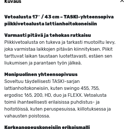
Kuvaus
Vetoalusta 17″ / 43 cm – TASKI-yhteensopiva
piikkivetoalusta lattianhoitokoneisiin
Varmasti pitävä ja tehokas ratkaisu
Piikkivetoalusta on tukeva ja tarkasti muotoiltu levy,
joka varmistaa laikkojen pitävän kiinnityksen. Piikit
tarttuvat laikan taustaan luotettavasti, estäen sen
liukumisen ja parantaen työn jälkeä.
Monipuolinen yhteensopivuus
Soveltuu täydellisesti TASKI-sarjan
lattianhoitokoneisiin, kuten swingo 455, 755,
ergodisc 165, 200, HD, duo ja FLEXX. Vetoalusta
toimii ihanteellisesti erilaisissa puhdistus- ja
hoitotöissä, kuten peruspesuissa, kiillotuksessa ja
vahausten poistossa.
Korkeanopeuskoneisiin erikoismalli