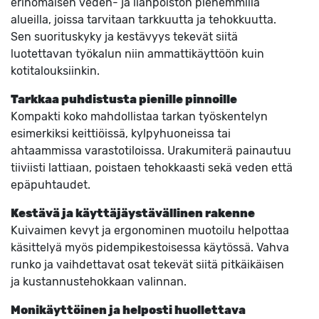
erinomaisen veden- ja lianpoiston pienemmillä
alueilla, joissa tarvitaan tarkkuutta ja tehokkuutta.
Sen suorituskyky ja kestävyys tekevät siitä
luotettavan työkalun niin ammattikäyttöön kuin
kotitalouksiinkin.
Tarkkaa puhdistusta pienille pinnoille
Kompakti koko mahdollistaa tarkan työskentelyn
esimerkiksi keittiöissä, kylpyhuoneissa tai
ahtaammissa varastotiloissa. Urakumiterä painautuu
tiiviisti lattiaan, poistaen tehokkaasti sekä veden että
epäpuhtaudet.
Kestävä ja käyttäjäystävällinen rakenne
Kuivaimen kevyt ja ergonominen muotoilu helpottaa
käsittelyä myös pidempikestoisessa käytössä. Vahva
runko ja vaihdettavat osat tekevät siitä pitkäikäisen
ja kustannustehokkaan valinnan.
Monikäyttöinen ja helposti huollettava