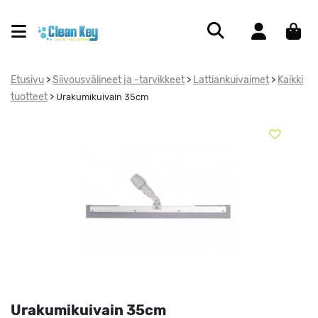
Etusivu
Siivousvälineet ja -tarvikkeet
Lattiankuivaimet
Kaikki
>
>
>
tuotteet
>
Urakumikuivain 35cm
Urakumikuivain 35cm