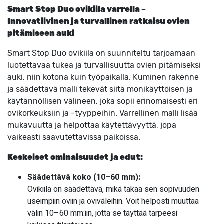
Smart Stop Duo ovikiila varrella –
Innovatiivinen ja turvallinen ratkaisu ovien
pitämiseen auki
Smart Stop Duo ovikiila on suunniteltu tarjoamaan
luotettavaa tukea ja turvallisuutta ovien pitämiseksi
auki, niin kotona kuin työpaikalla. Kuminen rakenne
ja säädettävä malli tekevät siitä monikäyttöisen ja
käytännöllisen välineen, joka sopii erinomaisesti eri
ovikorkeuksiin ja -tyyppeihin. Varrellinen malli lisää
mukavuutta ja helpottaa käytettävyyttä, jopa
vaikeasti saavutettavissa paikoissa.
Keskeiset ominaisuudet ja edut:
Säädettävä koko (10–60 mm):
Ovikiila on säädettävä, mikä takaa sen sopivuuden
useimpiin oviin ja oviväleihin. Voit helposti muuttaa
välin 10–60 mm:iin, jotta se täyttää tarpeesi