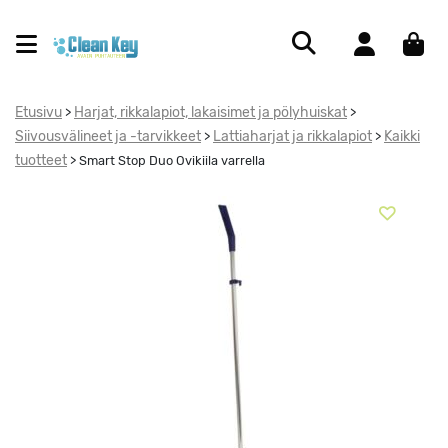
Etusivu
Harjat, rikkalapiot, lakaisimet ja pölyhuiskat
>
>
Siivousvälineet ja -tarvikkeet
Lattiaharjat ja rikkalapiot
Kaikki
>
>
tuotteet
>
Smart Stop Duo Ovikiila varrella