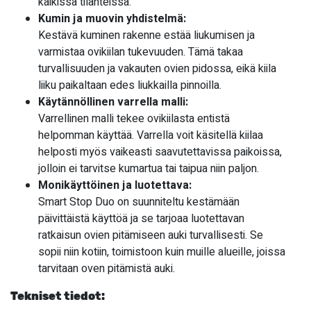
kaikissa tilanteissa.
Kumin ja muovin yhdistelmä:
Kestävä kuminen rakenne estää liukumisen ja
varmistaa ovikiilan tukevuuden. Tämä takaa
turvallisuuden ja vakauten ovien pidossa, eikä kiila
liiku paikaltaan edes liukkailla pinnoilla.
Käytännöllinen varrella malli:
Varrellinen malli tekee ovikiilasta entistä
helpomman käyttää. Varrella voit käsitellä kiilaa
helposti myös vaikeasti saavutettavissa paikoissa,
jolloin ei tarvitse kumartua tai taipua niin paljon.
Monikäyttöinen ja luotettava:
Smart Stop Duo on suunniteltu kestämään
päivittäistä käyttöä ja se tarjoaa luotettavan
ratkaisun ovien pitämiseen auki turvallisesti. Se
sopii niin kotiin, toimistoon kuin muille alueille, joissa
tarvitaan oven pitämistä auki.
Tekniset tiedot: