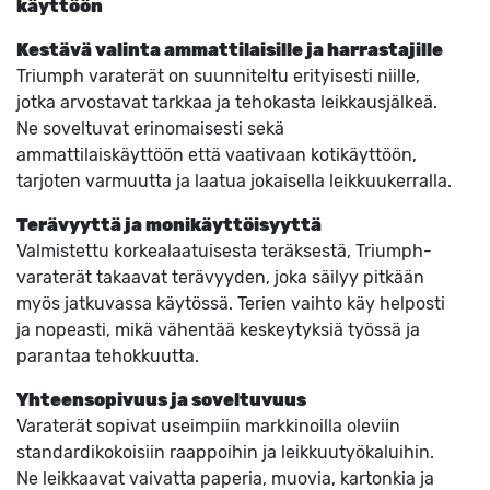
käyttöön
Kestävä valinta ammattilaisille ja harrastajille
Triumph varaterät on suunniteltu erityisesti niille,
jotka arvostavat tarkkaa ja tehokasta leikkausjälkeä.
Ne soveltuvat erinomaisesti sekä
ammattilaiskäyttöön että vaativaan kotikäyttöön,
tarjoten varmuutta ja laatua jokaisella leikkuukerralla.
Terävyyttä ja monikäyttöisyyttä
Valmistettu korkealaatuisesta teräksestä, Triumph-
varaterät takaavat terävyyden, joka säilyy pitkään
myös jatkuvassa käytössä. Terien vaihto käy helposti
ja nopeasti, mikä vähentää keskeytyksiä työssä ja
parantaa tehokkuutta.
Yhteensopivuus ja soveltuvuus
Varaterät sopivat useimpiin markkinoilla oleviin
standardikokoisiin raappoihin ja leikkuutyökaluihin.
Ne leikkaavat vaivatta paperia, muovia, kartonkia ja