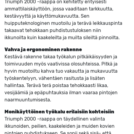
Triumph 2000 -raappa on kehitetty erityisesti
ammattilaiskäyttöön, jossa vaaditaan tarkkuutta,
kestävyyttä ja käyttömukavuutta. Sen
huipputeknologinen muotoilu ja terävä leikkauspinta
takaavat tehokkaan puhdistustuloksen niin
ikkunoilta kuin kaakeleilta ja muilta sileiltä pinnoilta.
Vahva ja ergonominen rakenne
Kestävä rakenne takaa työkalun pitkäikäisyyden ja
toimivuuden myös vaativissa olosuhteissa. Pitkä ja
hyvin muotoiltu kahva tuo vakautta ja mukavuutta
työskentelyyn, vähentäen rasitusta ja lisäten
hallintaa. Terävä terä poistaa tehokkaasti likaa,
vesijäämiä ja epäpuhtauksia ilman vaaraa pintojen
naarmuuntumisesta.
Monikäyttöinen työkalu erilaisiin kohteisiin
Triumph 2000 -raappa on täydellinen valinta
ikkunoiden, peilien, kaakeleiden ja muiden kovien
pintojen puhdistukseen. Se sopii sekä sisä- että