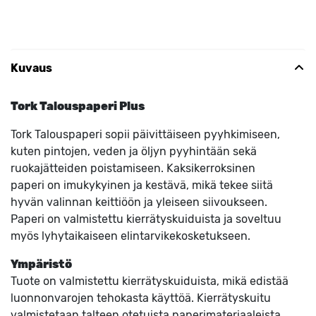
Kuvaus
Tork Talouspaperi Plus
Tork Talouspaperi sopii päivittäiseen pyyhkimiseen,
kuten pintojen, veden ja öljyn pyyhintään sekä
ruokajätteiden poistamiseen. Kaksikerroksinen
paperi on imukykyinen ja kestävä, mikä tekee siitä
hyvän valinnan keittiöön ja yleiseen siivoukseen.
Paperi on valmistettu kierrätyskuiduista ja soveltuu
myös lyhytaikaiseen elintarvikekosketukseen.
Ympäristö
Tuote on valmistettu kierrätyskuiduista, mikä edistää
luonnonvarojen tehokasta käyttöä. Kierrätyskuitu
valmistetaan talteen otetuista paperimateriaaleista,