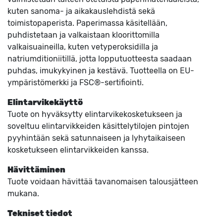
kuten sanoma- ja aikakauslehdistä sekä
toimistopaperista. Paperimassa käsitellään,
puhdistetaan ja valkaistaan kloorittomilla
valkaisuaineilla, kuten vetyperoksidilla ja
natriumditioniitillä, jotta lopputuotteesta saadaan
puhdas, imukykyinen ja kestävä. Tuotteella on EU-
ympäristömerkki ja FSC®-sertifiointi.
Elintarvikekäyttö
Tuote on hyväksytty elintarvikekosketukseen ja
soveltuu elintarvikkeiden käsittelytilojen pintojen
pyyhintään sekä satunnaiseen ja lyhytaikaiseen
kosketukseen elintarvikkeiden kanssa.
Hävittäminen
Tuote voidaan hävittää tavanomaisen talousjätteen
mukana.
Tekniset tiedot