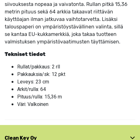
siivouksesta nopeaa ja vaivatonta. Rullan pitkä 15,36
metrin pituus sekä 64 arkkia takaavat riittävän
käyttöajan ilman jatkuvaa vaihtotarvetta. Lisäksi
talouspaperi on ympäristöystävällinen valinta, sillä
se kantaa EU-kukkamerkkiä, joka takaa tuotteen
valmistuksen ympäristövaatimusten täyttämisen.
Tekniset tiedot
Rullat/pakkaus: 2 rll
Pakkauksia/sk: 12 pkt
Leveys: 23 cm
Arkit/rulla: 64
Pituus/rulla: 15,36 m
Väri: Valkoinen
Clean Key Oy