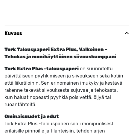
Kuvaus
Tork Talouspaperi Extra Plus, Valkoinen –
Tehokas ja monikäyttöinen siivouskumppani
Tork Extra Plus -talouspaperi
on suunniteltu
päivittäiseen pyyhkimiseen ja siivoukseen sekä kotiin
että liiketiloihin. Sen erinomainen imukyky ja kestävä
rakenne tekevät siivouksesta sujuvaa ja tehokasta,
kun haluat nopeasti pyyhkiä pois vettä, öljyä tai
ruoantähteitä.
Ominaisuudet ja edut
Tork Extra Plus -talouspaperi sopii monipuolisesti
erilaisille pinnoille ja tilanteisiin, tehden arjen