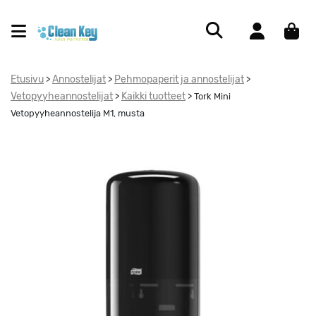
Etusivu
Annostelijat
Pehmopaperit ja annostelijat
>
>
>
Vetopyyheannostelijat
Kaikki tuotteet
>
>
Tork Mini
Vetopyyheannostelija M1, musta