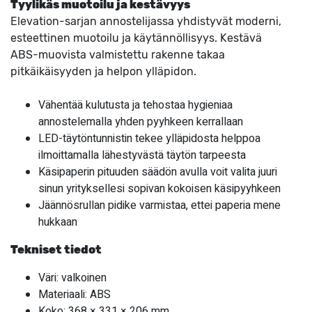
Tyylikäs muotoilu ja kestävyys
Elevation-sarjan annostelijassa yhdistyvät moderni,
esteettinen muotoilu ja käytännöllisyys. Kestävä
ABS-muovista valmistettu rakenne takaa
pitkäikäisyyden ja helpon ylläpidon.
Vähentää kulutusta ja tehostaa hygieniaa
annostelemalla yhden pyyhkeen kerrallaan
LED-täytöntunnistin tekee ylläpidosta helppoa
ilmoittamalla lähestyvästä täytön tarpeesta
Käsipaperin pituuden säädön avulla voit valita juuri
sinun yrityksellesi sopivan kokoisen käsipyyhkeen
Jäännösrullan pidike varmistaa, ettei paperia mene
hukkaan
Tekniset tiedot
Väri: valkoinen
Materiaali: ABS
Koko: 368 × 331 × 206 mm