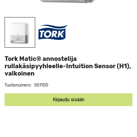
Tork Matic® annostelija
rullakäsipyyhleelle-Intuition Sensor (H1),
valkoinen
Tuotenumero:
551100
Kirjaudu sisään