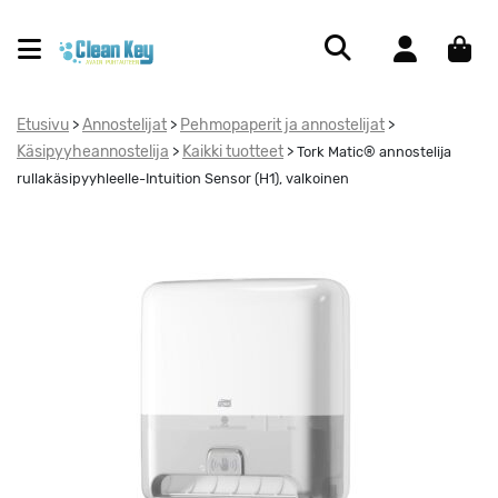
Etusivu
Annostelijat
Pehmopaperit ja annostelijat
>
>
>
Käsipyyheannostelija
Kaikki tuotteet
>
>
Tork Matic® annostelija
rullakäsipyyhleelle-Intuition Sensor (H1), valkoinen