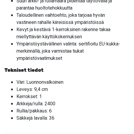
Suuri arkki- ja rullamäärä pidentää täyttöväliä ja
parantaa huoltotehokkuutta
Taloudellinen vaihtoehto, joka tarjoaa hyvän
vastineen rahalle kiireisissä ympäristöissä
Kevyt ja kestävä 1-kerroksinen rakenne takaa
miellyttävän käyttökokemuksen
Ympäristöystävällinen valinta: sertifioitu EU-kukka-
merkinnällä, joka varmistaa tiukat
ympäristövaatimukset
Tekniset tiedot
Väri: Luonnonvalkoinen
Leveys: 9,4 cm
Kerrokset: 1
Arkkeja/rulla: 2400
Rullia/pakkaus: 6
Säkkejä lavalla: 36