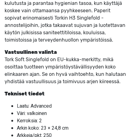
kulutusta ja parantaa hygienian tasoa, kun käyttäjä
koskee vain ottamaansa pyyhkeeseen. Paperit
sopivat erinomaisesti Torkin H3 Singlefold -
annostelijoihin, jotka takaavat sujuvan ja luotettavan
käytön julkisissa saniteettitiloissa, kouluissa,
toimistoissa ja terveydenhuollon ympäristöissä.
Vastuullinen valinta
Tork Soft Singlefold on EU-kukka-merkitty, mikä
osoittaa tuotteen ympäristöystävällisyyden koko
elinkaaren ajan. Se on hyvä vaihtoehto, kun halutaan
yhdistää vastuullisuus ja toimivuus arjen kiireessä.
Tekniset tiedot
Laatu: Advanced
Väri: valkoinen
Kerroksia: 2
Arkin koko: 23 × 24,8 cm
Arkkeja/pkt: 250