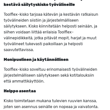
kestävä säilytyskisko työvälineille
Toolflex-kisko tarjoaa kätevän ja kestävän ratkaisun
työvälineiden siistiin ja järjestelmälliseen
säilytykseen. Kisko kiinnitetään helposti seinään, ja
siihen voidaan liittää erilaisia Toolflex-
välinepidikkeitä, jotka pitävät mopit, harjat ja muut
työvälineet tukevasti paikoillaan ja helposti
saavutettavissa.
Monipuolinen ja käytännöllinen
Toolflex-kisko soveltuu erinomaisesti työvälineiden
järjestelmälliseen säilytykseen sekä kotitalouksiin
että ammattikäyttöön.
Helppo asentaa
Kisko toimitetaan mukana tulevien ruuvien kanssa,
joten sen asennus seinälle on nopeaa ja vaivatonta.