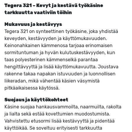
Tegera 321 – Kevyt ja kestävä työkäsine
tarkkuutta vaativiin töihin
Mukavuus ja kestävyys
Tegera 321 on synteettinen työkäsine, joka yhdistää
keveyden, kestävyyden ja käyttömukavuuden.
Keinonahkainen kämmenosa tarjoaa erinomaisen
sormituntuman ja hyvän kulutuskestävyyden, kun
taas polyesterinen kämmenselkä parantaa
hengittävyyttä ja lisää käyttömukavuutta. Joustava
rakenne takaa napakan istuvuuden ja luonnollisen
liikeradan, mikä vähentää käsien väsymistä
pitkäaikaisessa käytössä.
Suojaus ja käyttökohteet
Käsine suojaa hankausvammoilta, naarmuilta, rakolta
ja lialta sekä estää kovettumien muodostumista.
Vahvistettu etusormi lisää kestävyyttä ja pidentää
käyttöikää. Se soveltuu erityisesti tarkkuutta