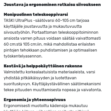
Joustava ja ergonominen ratkaisu siivoukseen
Monipuolinen teleskooppivarsi
TASKI UltraPlus -säätövarsi 60–105 cm tarjoaa
käyttäjälle joustavuutta ja mukautuvuutta
siivoustyöhön. Portaattoman teleskooppitoiminnon
ansiosta varren pituus voidaan säätää vaivattomasti
60 cm:stä 105 cm:iin, mikä mahdollistaa erilaisten
pintojen tehokkaan puhdistamisen ja optimaalisen
työskentelyasennon.
Kestävä ja helppokäyttöinen rakenne
Valmistettu korkealaatuisista materiaaleista, varsi
yhdistää pitkäikäisyyden ja luotettavan
suorituskyvyn. Käyttäjäystävällinen säätömekanismi
tekee pituuden muuttamisesta nopeaa ja vaivatonta.
Ergonomia ja yhteensopivuus
Ergonomisesti muotoiltu kädensija mukautuu