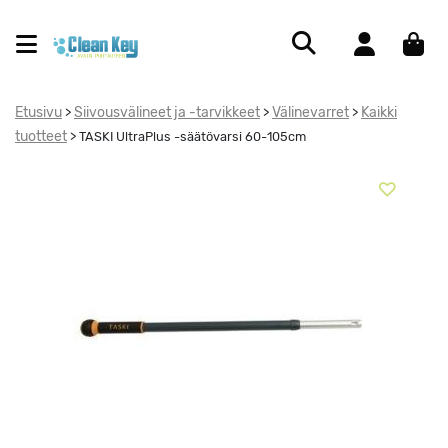
Etusivu
Siivousvälineet ja -tarvikkeet
Välinevarret
Kaikki
>
>
>
tuotteet
>
TASKI UltraPlus -säätövarsi 60-105cm