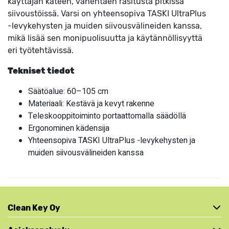
käyttäjän käteen, vähentäen rasitusta pitkissä
siivoustöissä. Varsi on yhteensopiva TASKI UltraPlus
-levykehysten ja muiden siivousvälineiden kanssa,
mikä lisää sen monipuolisuutta ja käytännöllisyyttä
eri työtehtävissä.
Tekniset tiedot
Säätöalue: 60–105 cm
Materiaali: Kestävä ja kevyt rakenne
Teleskooppitoiminto portaattomalla säädöllä
Ergonominen kädensija
Yhteensopiva TASKI UltraPlus -levykehysten ja
muiden siivousvälineiden kanssa
Clean Key Oy