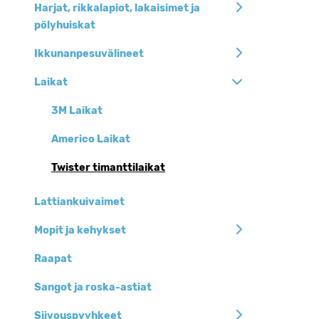
Harjat, rikkalapiot, lakaisimet ja
pölyhuiskat
Ikkunanpesuvälineet
Laikat
3M Laikat
Americo Laikat
Twister timanttilaikat
Lattiankuivaimet
Mopit ja kehykset
Raapat
Sangot ja roska-astiat
Siivouspyyhkeet