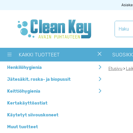
Asiaka
Tuotekategoriat
Käytetyt
siivouskoneet
KAIKKI TUOTTEET
SUOSIKK
Muut tuotteet
Henkilöhygienia
Etusivu
Lai
>
OUTLET -> Valitse
alta toimipaikka
Jätesäkit, roska- ja biopussit
Pyykinpesukoneet ja
Keittiöhygienia
kuivausrummut
Kertakäyttöastiat
Siivouskoneiden
tarvikkeet
Käytetyt siivouskoneet
Uutuudet
Muut tuotteet