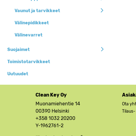
Vaunut ja tarvikkeet
Välinepidikkeet
Välinevarret
Suojaimet
Toimistotarvikkeet
Uutuudet
Clean Key Oy
Asiak
Muonamiehentie 14
Ota yh
00390 Helsinki
Tilaus-
+358 1032 20200
Y-1962761-2