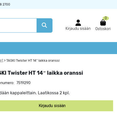
38 2700
0
Kirjaudu sisään
Ostoskori
et
>
TASKI Twister HT 14″ laikka oranssi
KI Twister HT 14″ laikka oranssi
enumero:
7519290
ään kappaleittain. Laatikossa 2 kpl.
Kirjaudu sisään