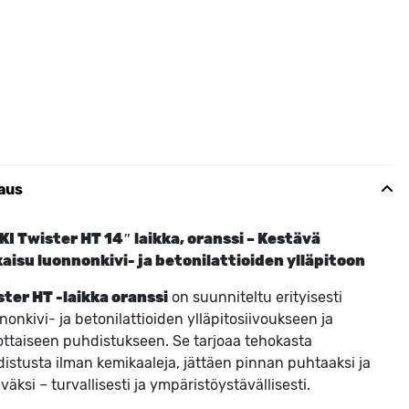
aus
I Twister HT 14″ laikka, oranssi – Kestävä
aisu luonnonkivi- ja betonilattioiden ylläpitoon
ter HT -laikka oranssi
on suunniteltu erityisesti
nonkivi- ja betonilattioiden ylläpitosiivoukseen ja
ottaiseen puhdistukseen. Se tarjoaa tehokasta
istusta ilman kemikaaleja, jättäen pinnan puhtaaksi ja
äväksi – turvallisesti ja ympäristöystävällisesti.