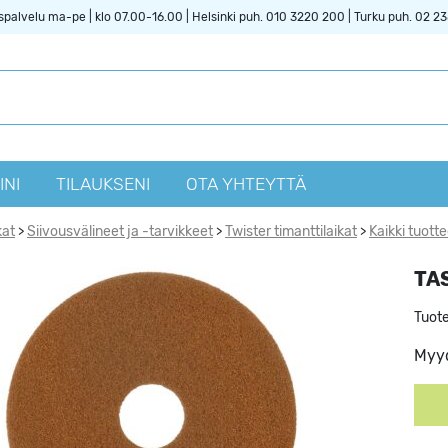
spalvelu ma-pe | klo 07.00-16.00 | Helsinki puh. 010 3220 200 | Turku puh. 02 2
INI
TILAUKSENI
OTA YHTEYTTÄ
kat
Siivousvälineet ja -tarvikkeet
Twister timanttilaikat
Kaikki tuotte
>
>
>
TAS
Tuot
Myyd