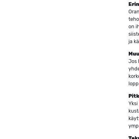
Eri
Oran
teho
on i
siis
ja kä
Muu
Jos 
yhde
kork
lopp
Pitk
Yksi
kust
käyt
ympä
Tek