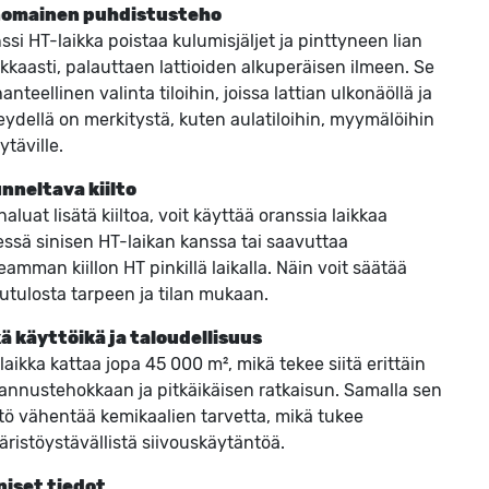
nomainen puhdistusteho
ssi HT-laikka poistaa kulumisjäljet ja pinttyneen lian
kkaasti, palauttaen lattioiden alkuperäisen ilmeen. Se
hanteellinen valinta tiloihin, joissa lattian ulkonäöllä ja
teydellä on merkitystä, kuten aulatiloihin, myymälöihin
ytäville.
nneltava kiilto
haluat lisätä kiiltoa, voit käyttää oranssia laikkaa
ssä sinisen HT-laikan kanssa tai saavuttaa
eamman kiillon HT pinkillä laikalla. Näin voit säätää
utulosta tarpeen ja tilan mukaan.
ä käyttöikä ja taloudellisuus
 laikka kattaa jopa 45 000 m², mikä tekee siitä erittäin
annustehokkaan ja pitkäikäisen ratkaisun. Samalla sen
tö vähentää kemikaalien tarvetta, mikä tukee
ristöystävällistä siivouskäytäntöä.
niset tiedot