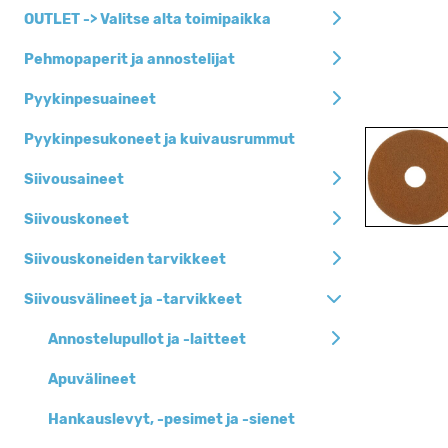
Siivousaineet
OUTLET -> Valitse alta toimipaikka
Siivousvälineet ja
Pehmopaperit ja annostelijat
-tarvikkeet
Pyykinpesuaineet
Pehmopaperit ja
annostelijat
Pyykinpesukoneet ja kuivausrummut
Jätesäkit, roska-
Siivousaineet
ja biopussit
Henkilöhygienia
Siivouskoneet
Keittiöhygienia
Siivouskoneiden tarvikkeet
Pyykinpesuaineet
Siivousvälineet ja -tarvikkeet
Siivouskoneet
Annostelupullot ja -laitteet
Suojaimet
Apuvälineet
Kertakäyttöastiat
Hankauslevyt, -pesimet ja -sienet
Toimistotarvikkeet