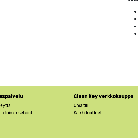
aspalvelu
Clean Key verkkokauppa
teyttä
Oma tili
 ja toimitusehdot
Kaikki tuotteet