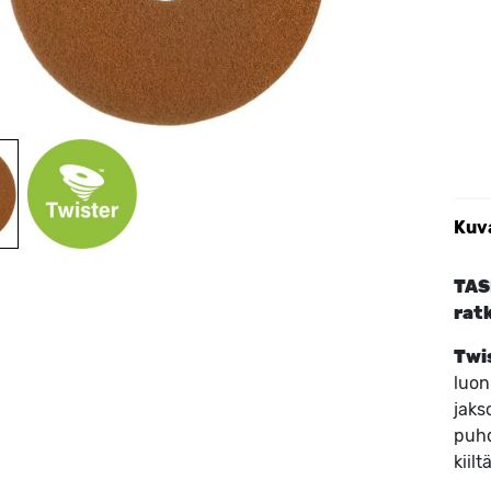
Kuv
TASK
ratk
Twis
luon
jaks
puhd
kiilt