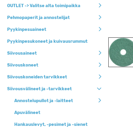
Siivousaineet
OUTLET -> Valitse alta toimipaikka
Siivousvälineet ja
Pehmopaperit ja annostelijat
-tarvikkeet
Pyykinpesuaineet
Pehmopaperit ja
annostelijat
Pyykinpesukoneet ja kuivausrummut
Jätesäkit, roska-
Siivousaineet
ja biopussit
Henkilöhygienia
Siivouskoneet
Keittiöhygienia
Siivouskoneiden tarvikkeet
Pyykinpesuaineet
Siivousvälineet ja -tarvikkeet
Siivouskoneet
Annostelupullot ja -laitteet
Suojaimet
Apuvälineet
Kertakäyttöastiat
Hankauslevyt, -pesimet ja -sienet
Toimistotarvikkeet