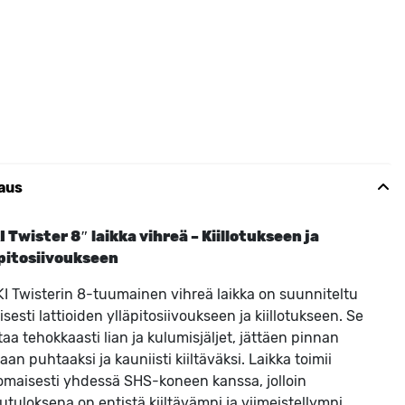
aus
 Twister 8″ laikka vihreä – Kiillotukseen ja
äpitosiivoukseen
I Twisterin 8-tuumainen vihreä laikka on suunniteltu
yisesti lattioiden ylläpitosiivoukseen ja kiillotukseen. Se
taa tehokkaasti lian ja kulumisjäljet, jättäen pinnan
kaan puhtaaksi ja kauniisti kiiltäväksi. Laikka toimii
omaisesti yhdessä SHS-koneen kanssa, jolloin
utuloksena on entistä kiiltävämpi ja viimeistellympi