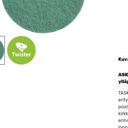
Kuv
ASKI
yll
TASK
erit
pois
kirk
erin
lopp