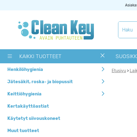
Asiaka
Tuotekategoriat
Käytetyt
siivouskoneet
KAIKKI TUOTTEET
SUOSIKK
Muut tuotteet
Henkilöhygienia
Etusivu
Lai
>
OUTLET -> Valitse
alta toimipaikka
Jätesäkit, roska- ja biopussit
Pyykinpesukoneet ja
Keittiöhygienia
kuivausrummut
Kertakäyttöastiat
Siivouskoneiden
tarvikkeet
Käytetyt siivouskoneet
Uutuudet
Muut tuotteet