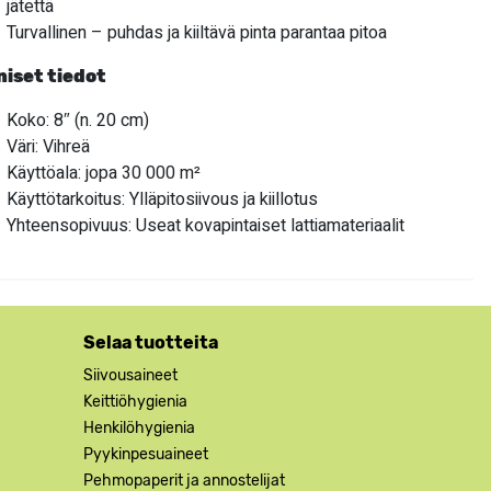
jätettä
Turvallinen – puhdas ja kiiltävä pinta parantaa pitoa
niset tiedot
Koko: 8″ (n. 20 cm)
Väri: Vihreä
Käyttöala: jopa 30 000 m²
Käyttötarkoitus: Ylläpitosiivous ja kiillotus
Yhteensopivuus: Useat kovapintaiset lattiamateriaalit
Selaa tuotteita
Siivousaineet
Keittiöhygienia
Henkilöhygienia
Pyykinpesuaineet
Pehmopaperit ja annostelijat