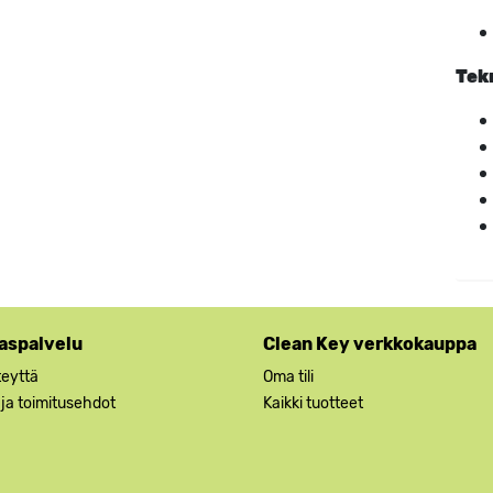
Tek
aspalvelu
Clean Key verkkokauppa
teyttä
Oma tili
 ja toimitusehdot
Kaikki tuotteet