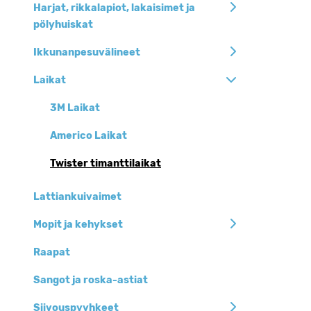
Harjat, rikkalapiot, lakaisimet ja
pölyhuiskat
Ikkunanpesuvälineet
Laikat
3M Laikat
Americo Laikat
Twister timanttilaikat
Lattiankuivaimet
Mopit ja kehykset
Raapat
Sangot ja roska-astiat
Siivouspyyhkeet