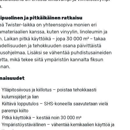
a.
ipuolinen ja pitkäikäinen ratkaisu
eä Twister-laikka on yhteensopiva monien eri
iamateriaalien kanssa, kuten vinyylin, linoleumin ja
n. Laikan pitkä käyttöikä – jopa 30 000 m² – takaa
udellisuuden ja tehokkuuden osana päivittäistä
ousohjelmaa. Lisäksi se vähentää puhdistusaineiden
etta, mikä tekee siitä ympäristön kannalta fiksun
nnan.
naisuudet
Ylläpitosiivous ja kiillotus – poistaa tehokkaasti
kulumisjäljet ja lian
Kiiltävä lopputulos – SHS-koneella saavutetaan vielä
parempi kiilto
Pitkä käyttöikä – kestää noin 30 000 m²
Ympäristöystävällinen – vähentää kemikaalien käyttöä ja