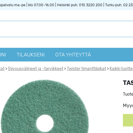
spalvelu ma-pe | klo 07.00-16.00 | Helsinki puh. 010 3220 200 | Turku puh. 02 2
INI
TILAUKSENI
OTA YHTEYTTÄ
kat
Siivousvälineet ja -tarvikkeet
Twister timanttilaikat
Kaikki tuotte
>
>
>
TAS
Tuot
Myyd