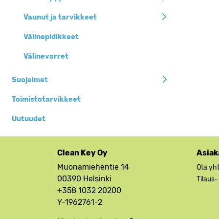
Vaunut ja tarvikkeet
Välinepidikkeet
Välinevarret
Suojaimet
Toimistotarvikkeet
Uutuudet
Clean Key Oy
Asiak
Muonamiehentie 14
Ota yh
00390 Helsinki
Tilaus-
+358 1032 20200
Y-1962761-2