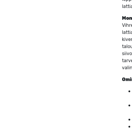
latti
Mon
Vihr
latt
kive
talo
siiv
tarv
vali
Omi