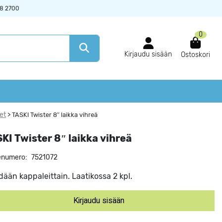
38 2700
0
Kirjaudu sisään
Ostoskori
et
>
TASKI Twister 8″ laikka vihreä
KI Twister 8″ laikka vihreä
enumero:
7521072
ään kappaleittain. Laatikossa 2 kpl.
Kirjaudu sisään