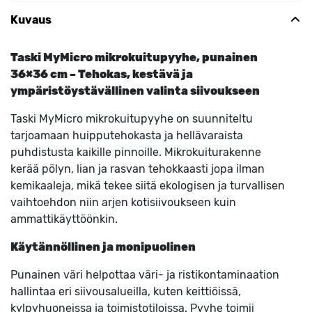
Kuvaus
Taski MyMicro mikrokuitupyyhe, punainen
36×36 cm – Tehokas, kestävä ja
ympäristöystävällinen valinta siivoukseen
Taski MyMicro mikrokuitupyyhe on suunniteltu
tarjoamaan huipputehokasta ja hellävaraista
puhdistusta kaikille pinnoille. Mikrokuiturakenne
kerää pölyn, lian ja rasvan tehokkaasti jopa ilman
kemikaaleja, mikä tekee siitä ekologisen ja turvallisen
vaihtoehdon niin arjen kotisiivoukseen kuin
ammattikäyttöönkin.
Käytännöllinen ja monipuolinen
Punainen väri helpottaa väri- ja ristikontaminaation
hallintaa eri siivousalueilla, kuten keittiöissä,
kylpyhuoneissa ja toimistotiloissa. Pyyhe toimii