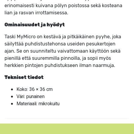
erinomaisesti kuivana pölyn poistossa sekä kosteana
lian ja rasvan irrottamisessa.
Ominaisuudet ja hyödyt
Taski MyMicro on kestävä ja pitkäikäinen pyyhe, joka
säilyttää puhdistustehonsa useiden pesukertojen
ajan. Se on suunniteltu vaivattomaan käyttöön sekä
pienillä että suuremmilla pinnoilla, ja sopii myös
herkkien pintojen puhdistukseen ilman naarmuja.
Tekniset tiedot
Koko: 36 × 36 cm
Väri: punainen
Materiaali: mikrokuitu