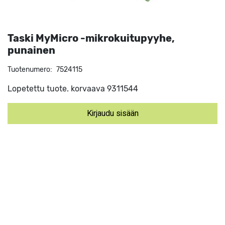
Taski MyMicro -mikrokuitupyyhe,
punainen
Tuotenumero:
7524115
Lopetettu tuote. korvaava 9311544
Kirjaudu sisään