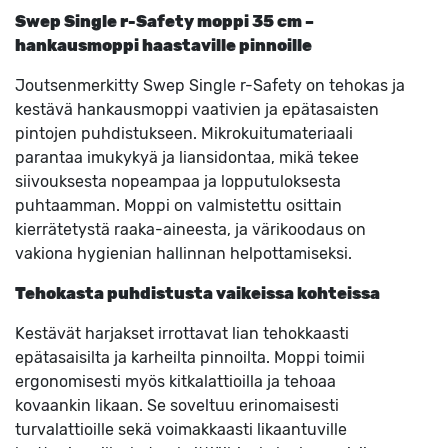
Swep Single r-Safety moppi 35 cm –
hankausmoppi haastaville pinnoille
Joutsenmerkitty Swep Single r-Safety on tehokas ja
kestävä hankausmoppi vaativien ja epätasaisten
pintojen puhdistukseen. Mikrokuitumateriaali
parantaa imukykyä ja liansidontaa, mikä tekee
siivouksesta nopeampaa ja lopputuloksesta
puhtaamman. Moppi on valmistettu osittain
kierrätetystä raaka-aineesta, ja värikoodaus on
vakiona hygienian hallinnan helpottamiseksi.
Tehokasta puhdistusta vaikeissa kohteissa
Kestävät harjakset irrottavat lian tehokkaasti
epätasaisilta ja karheilta pinnoilta. Moppi toimii
ergonomisesti myös kitkalattioilla ja tehoaa
kovaankin likaan. Se soveltuu erinomaisesti
turvalattioille sekä voimakkaasti likaantuville