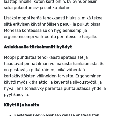
laattapinnoille, kuten keittiöihin, kylpyhuoneisiin
sekä pukeutumis- ja suihkutiloihin.
Lisäksi moppi kerää tehokkaasti hiuksia, mikä tekee
siitä erityisen käytännöllisen pesu- ja pukutiloissa.
Monessa kohteessa se on hygieenisempi ja
ergonomisempi vaihtoehto perinteiselle harjalle.
Asiakkaalle tärkeimmät hyödyt
Moppi puhdistaa tehokkaasti epätasaiset ja
haastavat pinnat ilman voimakasta hankaamista. Se
on pestävä ja pitkäikäinen, mikä vähentää
kertakäyttöisten välineiden tarvetta. Ergonominen
käyttö myös kitkalattioilla keventää siivoustyötä, ja
hyvä liansitomiskyky parantaa puhtaustasoa yhdellä
pyyhkäisyllä.
Käyttö ja huolto
Käytetään r-levykehyksen kanssa epätasaisten