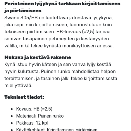
Perinteinen lyijykynä tarkkaan kirjoittamiseen
ja piirtämiseen
Swano 305/HB on luotettava ja kestävä lyijykynä,
joka sopii niin kirjoittamiseen, luonnosteluun kuin
tekniseen piirtämiseen. HB-kovuus (=2,5) tarjoaa
sopivan tasapainon pehmeyden ja kestävyyden
välillä, mikä tekee kynästä monikäyttöisen arjessa.
Mukava ja kestävä rakenne
Kynä istuu hyvin käteen ja sen vahva lyijy kestää
hyvin kulutusta. Puinen runko mahdollistaa helpon
teroittamisen, ja tasainen jälki tekee kirjoittamisesta
miellyttävää.
Tekniset tiedot:
Kovuus: HB (=2,5)
Materiaali: Puinen runko
Pakkaus: 12 kpl
Käyttökohteet: Kirjoittaminen, piirtäminen,