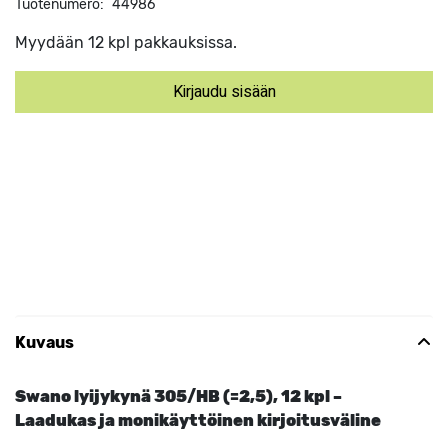
Tuotenumero:
44986
Myydään 12 kpl pakkauksissa.
Kirjaudu sisään
Kuvaus
Swano lyijykynä 305/HB (=2,5), 12 kpl –
Laadukas ja monikäyttöinen kirjoitusväline