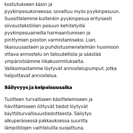
kostutukseen käsin ja
pyykinpesukoneessa; soveltuu myös pyykinpesuun.
Suosittelemme kuitenkin pyykinpesua erityisesti
siivoustekstiilien pesuun kehitetyillä
pyykinpesuaineilla harmaantumisen ja
pinttymien poiston varmistamiseksi. Lian,
likaisuusasteen ja puhdistusmenetelmän huomioon
ottava annostelu on taloudellista ja säästää
ympäristöämme liikakuormitukselta.
Valikoimastamme löytyvät annostelupumput, jotka
helpottavat annostelua.
Säilyvyys ja kelpoisuusaika
Tuotteen turvalliseen käsittelemiseen ja
hävittämiseen liittyvät tiedot löytyvät
käyttöturvallisuustiedotteesta. Säilytys
alkuperäisessä pakkauksessa suurilta
lämpötilojen vaihteluilta suojattuna.