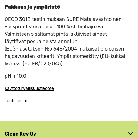
Pakkaus ja ympäristö
OECD 301B testin mukaan SURE Matalavaahtoinen
yleispuhdistusaine on 100 %:sti biohajoava.
Valmisteen sisältämät pinta-aktiiviset aineet
täyttävät pesuaineista annetun
(EU):n asetuksen N:o 648/2004 mukaiset biologisen
hajoavuuden kriteerit. Ympäristömerkitty (EU-kukka)
lisenssi (EU:FR/020/045).
pH n 10,0
Käyttöturvallisuustiedote
Tuote-esite
Clean Key Oy