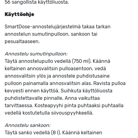
56 sangollista käyttöliuosta.
Käyttöohje
SmartDose-annostelujärjestelmä takaa tarkan
annostelun sumutinpulloon, sankoon tai
pesualtaaseen.
Annostelu sumutinpulloon:
Täytä annostelupullo vedellä (750 ml). Käännä
keltainen annosvalitsin pulloasentoon, vedä
annosvalitsin ylös ja annostele puhdistusaine
pulloon painamalla annosvalitsin alas. Ravista pulloa
kevyesti ennen käyttöä. Suihkuta käyttöliuosta
puhdistettavalle pinnalle. Anna vaikuttaa
tarvittaessa. Kosteapyyhi pinta puhtaaksi puhtaalla
vedellä kostutetulla siivouspyyhkeellä.
Annostelu sankoon:
Täytä sanko vedellä (8 l). Käännä keltainen