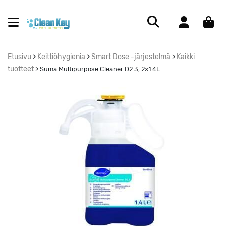
Etusivu
Keittiöhygienia
Smart Dose -järjestelmä
Kaikki
>
>
>
tuotteet
>
Suma Multipurpose Cleaner D2.3, 2×1.4L