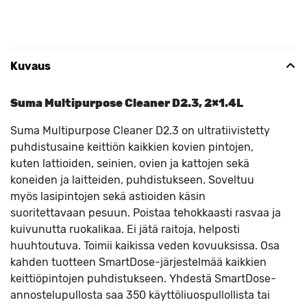
Kuvaus
Suma Multipurpose Cleaner D2.3, 2×1.4L
Suma Multipurpose Cleaner D2.3 on ultratiivistetty
puhdistusaine keittiön kaikkien kovien pintojen,
kuten lattioiden, seinien, ovien ja kattojen sekä
koneiden ja laitteiden, puhdistukseen. Soveltuu
myös lasipintojen sekä astioiden käsin
suoritettavaan pesuun. Poistaa tehokkaasti rasvaa ja
kuivunutta ruokalikaa. Ei jätä raitoja, helposti
huuhtoutuva. Toimii kaikissa veden kovuuksissa. Osa
kahden tuotteen SmartDose-järjestelmää kaikkien
keittiöpintojen puhdistukseen. Yhdestä SmartDose-
annostelupullosta saa 350 käyttöliuospullollista tai