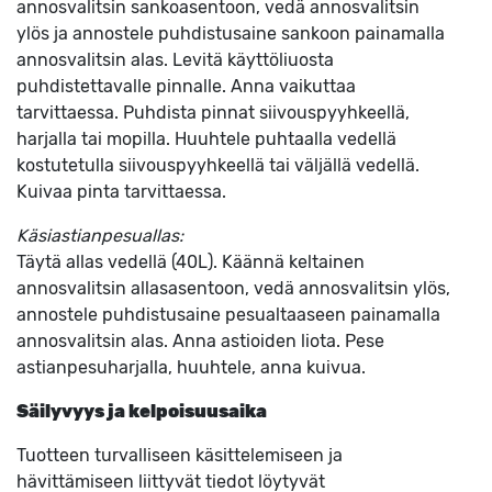
annosvalitsin sankoasentoon, vedä annosvalitsin
ylös ja annostele puhdistusaine sankoon painamalla
annosvalitsin alas. Levitä käyttöliuosta
puhdistettavalle pinnalle. Anna vaikuttaa
tarvittaessa. Puhdista pinnat siivouspyyhkeellä,
harjalla tai mopilla. Huuhtele puhtaalla vedellä
kostutetulla siivouspyyhkeellä tai väljällä vedellä.
Kuivaa pinta tarvittaessa.
Käsiastianpesuallas:
Täytä allas vedellä (40L). Käännä keltainen
annosvalitsin allasasentoon, vedä annosvalitsin ylös,
annostele puhdistusaine pesualtaaseen painamalla
annosvalitsin alas. Anna astioiden liota. Pese
astianpesuharjalla, huuhtele, anna kuivua.
Säilyvyys ja kelpoisuusaika
Tuotteen turvalliseen käsittelemiseen ja
hävittämiseen liittyvät tiedot löytyvät