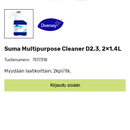
Suma Multipurpose Cleaner D2.3, 2×1.4L
Tuotenumero:
7517318
Myydään laatikoittain; 2kpl/ltk.
Kirjaudu sisään