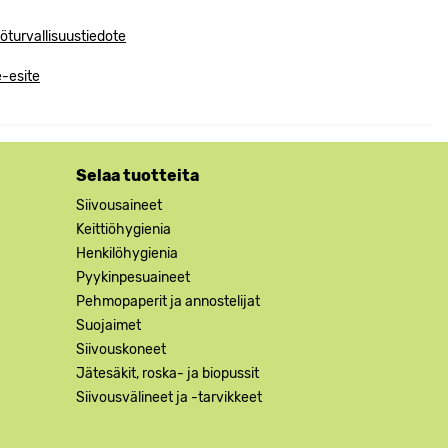
öturvallisuustiedote
-esite
Selaa tuotteita
Siivousaineet
Keittiöhygienia
Henkilöhygienia
Pyykinpesuaineet
Pehmopaperit ja annostelijat
Suojaimet
Siivouskoneet
Jätesäkit, roska- ja biopussit
Siivousvälineet ja -tarvikkeet