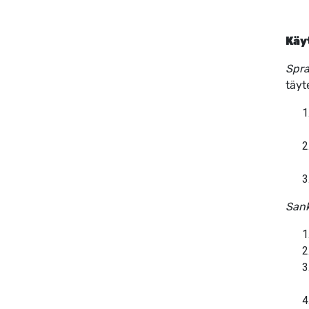
Käy
Spra
täyt
Sank