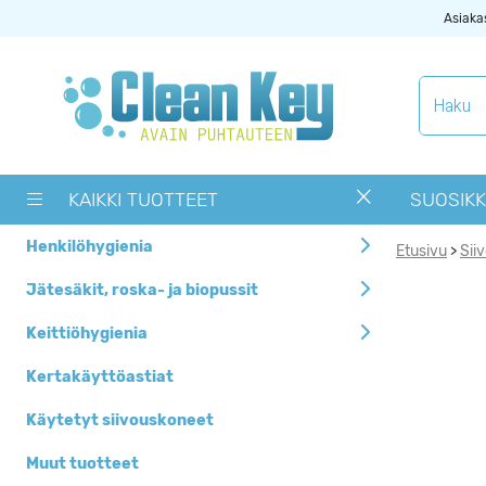
Asiaka
Tuotekategoriat
Käytetyt
siivouskoneet
KAIKKI TUOTTEET
SUOSIKK
Muut tuotteet
Henkilöhygienia
Etusivu
Sii
>
OUTLET -> Valitse
alta toimipaikka
Jätesäkit, roska- ja biopussit
Pyykinpesukoneet ja
Keittiöhygienia
kuivausrummut
Kertakäyttöastiat
Siivouskoneiden
tarvikkeet
Käytetyt siivouskoneet
Uutuudet
Muut tuotteet