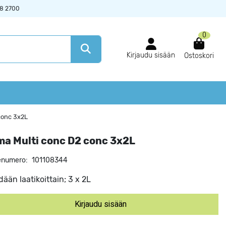
38 2700
0
Kirjaudu sisään
Ostoskori
conc 3x2L
a Multi conc D2 conc 3x2L
enumero:
101108344
ään laatikoittain; 3 x 2L
Kirjaudu sisään