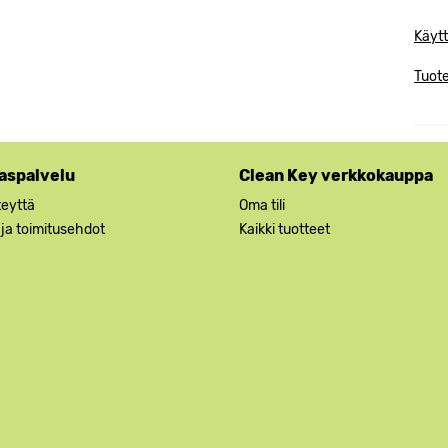
Käytt
Tuote
aspalvelu
Clean Key verkkokauppa
teyttä
Oma tili
 ja toimitusehdot
Kaikki tuotteet