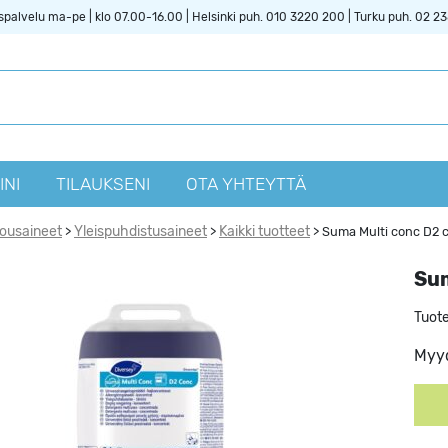
spalvelu ma-pe | klo 07.00-16.00 | Helsinki puh. 010 3220 200 | Turku puh. 02 2
INI
TILAUKSENI
OTA YHTEYTTÄ
vousaineet
Yleispuhdistusaineet
Kaikki tuotteet
>
>
>
Suma Multi conc D2 
Sum
Tuot
Myyd