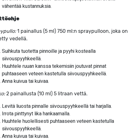
vähentää kustannuksia.
ttöohje
ypullo:
1 painallus (5 ml) 750 ml:n spraypulloon, joka on
etty vedellä.
Suihkuta tuotetta pinnoille ja pyyhi kostealla
siivouspyyhkeellä.
Huuhtele ruuan kanssa tekemisiin joutuvat pinnat
puhtaaseen veteen kastetulla siivouspyyhkeellä.
Anna kuivua tai kuivaa.
o:
2 painallusta (10 ml) 5 litraan vettä.
Levitä liuosta pinnalle siivouspyyhkeellä tai harjalla.
Irrota pinttynyt lika hankaamalla.
Huuhtele huolellisesti puhtaaseen veteen kastetulla
siivouspyyhkeellä.
Anna kuivua tai kuivaa.