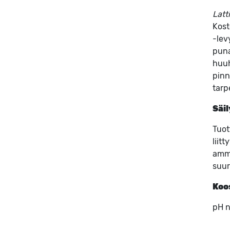
Latt
Kost
-lev
puna
huuh
pinn
tarp
Säil
Tuot
liit
amma
suur
Koo
pH n