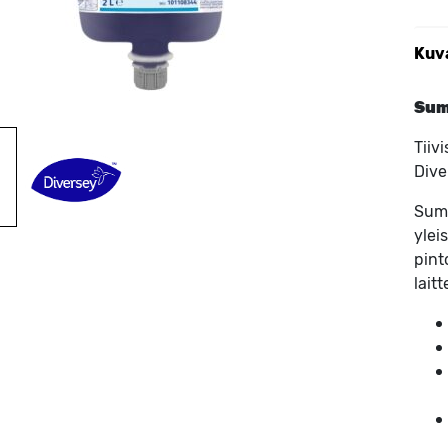
Kuv
Sum
Tiiv
Dive
Suma
ylei
pint
lait