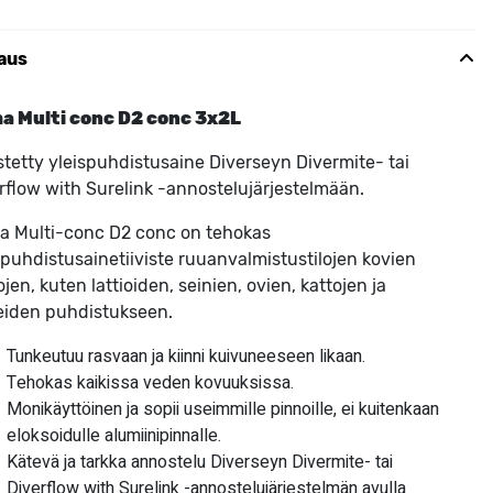
aus
a Multi conc D2 conc 3x2L
istetty yleispuhdistusaine Diverseyn Divermite- tai
rflow with Surelink -annostelujärjestelmään.
 Multi-conc D2 conc on tehokas
spuhdistusainetiiviste ruuanvalmistustilojen kovien
ojen, kuten lattioiden, seinien, ovien, kattojen ja
teiden puhdistukseen.
Tunkeutuu rasvaan ja kiinni kuivuneeseen likaan.
Tehokas kaikissa veden kovuuksissa.
Monikäyttöinen ja sopii useimmille pinnoille, ei kuitenkaan
eloksoidulle alumiinipinnalle.
Kätevä ja tarkka annostelu Diverseyn Divermite- tai
Diverflow with Surelink -annostelujärjestelmän avulla