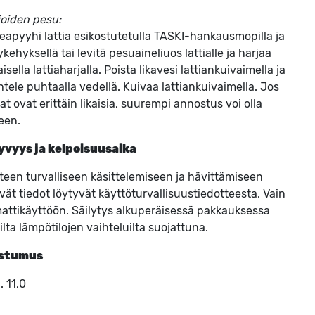
ioiden pesu:
eapyyhi lattia esikostutetulla TASKI-hankausmopilla ja
ykehyksellä tai levitä pesuaineliuos lattialle ja harjaa
isella lattiaharjalla. Poista likavesi lattiankuivaimella ja
tele puhtaalla vedellä. Kuivaa lattiankuivaimella. Jos
at ovat erittäin likaisia, suurempi annostus voi olla
een.
yvyys ja kelpoisuusaika
teen turvalliseen käsittelemiseen ja hävittämiseen
tyvät tiedot löytyvät käyttöturvallisuustiedotteesta. Vain
ttikäyttöön. Säilytys alkuperäisessä pakkauksessa
ilta lämpötilojen vaihteluilta suojattuna.
stumus
. 11,0