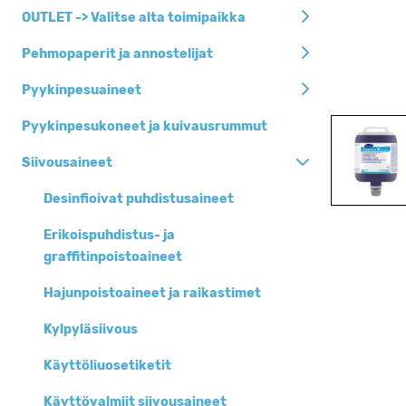
Siivousaineet
OUTLET -> Valitse alta toimipaikka
Siivousvälineet ja
Pehmopaperit ja annostelijat
-tarvikkeet
Pyykinpesuaineet
Pehmopaperit ja
annostelijat
Pyykinpesukoneet ja kuivausrummut
Jätesäkit, roska-
Siivousaineet
ja biopussit
Henkilöhygienia
Desinfioivat puhdistusaineet
Keittiöhygienia
Erikoispuhdistus- ja
graffitinpoistoaineet
Pyykinpesuaineet
Hajunpoistoaineet ja raikastimet
Siivouskoneet
Kylpyläsiivous
Suojaimet
Käyttöliuosetiketit
Kertakäyttöastiat
Toimistotarvikkeet
Käyttövalmiit siivousaineet