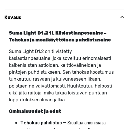
Kuvaus
Suma Light D1.2 1L Käsiastianpesuaine –
Tehokas ja monikäyttöinen puhdistusaine
Suma Light D1.2 on tiivistetty
käsiastianpesuaine, joka soveltuu erinomaisesti
kaikenlaisten astioiden, keittiövälineiden ja
pintojen puhdistukseen. Sen tehokas koostumus
tunkeutuu rasvaan ja kuivuneeseen likaan,
poistaen ne vaivattomasti. Huuhtoutuu helposti
eikä jätä raitoja, mikä takaa loistavan puhtaan
lopputuloksen ilman jälkiä.
Ominaisuudet ja edut
Tehokas puhdistus
– Sisältää anionisia ja