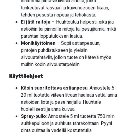
ionittomia pinta-aktiivisia aineita, jotka
tunkeutuvat rasvaan ja kuivuneeseen likaan,
tehden pesusta nopeaa ja tehokasta.
Ei jätä raitoja
– Huuhtoutuu helposti, eikä jää
astioihin tai pinnoille raitoja tai pesujäämiä, mikä
parantaa lopputuloksen laatua.
Monikäyttöinen
– Sopii astianpesuun,
pintojen puhdistukseen ja yleisiin
siivoustehtäviin, jolloin tuote on kätevä myös
muihin kodin siivoustarpeisiin.
Käyttöohjeet
Käsin suoritettava astianpesu
: Annostele 5-
20 ml tuotetta viiteen litraan haaleaa vettä, anna
astioiden liota ja pese harjalla. Huuhtele
huolellisesti ja anna kuivua.
Spray-pullo
: Annostele 5 ml tuotetta 750 ml:n
suihkepulloon ja suihkuta tahrakohtaan. Pyyhi
pinta puhtaalla vedellä kostutetulla