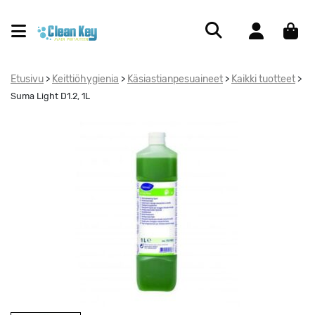
Etusivu
Keittiöhygienia
Käsiastianpesuaineet
Kaikki tuotteet
>
>
>
>
Suma Light D1.2, 1L