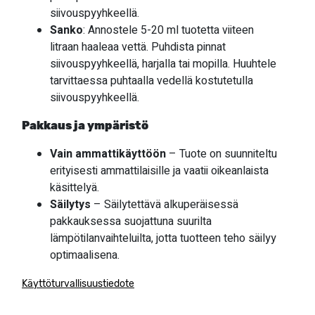
siivouspyyhkeellä.
Sanko
: Annostele 5-20 ml tuotetta viiteen
litraan haaleaa vettä. Puhdista pinnat
siivouspyyhkeellä, harjalla tai mopilla. Huuhtele
tarvittaessa puhtaalla vedellä kostutetulla
siivouspyyhkeellä.
Pakkaus ja ympäristö
Vain ammattikäyttöön
– Tuote on suunniteltu
erityisesti ammattilaisille ja vaatii oikeanlaista
käsittelyä.
Säilytys
– Säilytettävä alkuperäisessä
pakkauksessa suojattuna suurilta
lämpötilanvaihteluilta, jotta tuotteen teho säilyy
optimaalisena.
Käyttöturvallisuustiedote