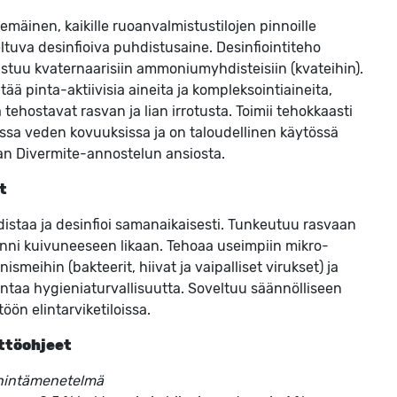
emäinen, kaikille ruoanvalmistustilojen pinnoille
ltuva desinfioiva puhdistusaine. Desinfiointiteho
stuu kvaternaarisiin ammoniumyhdisteisiin (kvateihin).
ltää pinta-aktiivisia aineita ja kompleksointiaineita,
a tehostavat rasvan ja lian irrotusta. Toimii tehokkaasti
issa veden kovuuksissa ja on taloudellinen käytössä
an Divermite-annostelun ansiosta.
t
istaa ja desinfioi samanaikaisesti. Tunkeutuu rasvaan
iinni kuivuneeseen likaan. Tehoaa useimpiin mikro-
nismeihin (bakteerit, hiivat ja vaipalliset virukset) ja
ntaa hygieniaturvallisuutta. Soveltuu säännölliseen
töön elintarviketiloissa.
ttöohjeet
hintämenetelmä