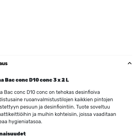
aus
a Bac conc D10 conc 3 x 2 L
 Bac conc D10 conc on tehokas desinfioiva
istusaine ruoanvalmistustilojen kaikkien pintojen
stettyyn pesuun ja desinfiointiin. Tuote soveltuu
ttikeittiöihin ja muihin kohteisiin, joissa vaaditaan
eaa hygieniatasoa.
naisuudet