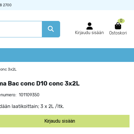
38 2700
0
Kirjaudu sisään
Ostoskori
conc 3x2L
a Bac conc D10 conc 3x2L
enumero:
101109350
ään laatikoittain; 3 x 2L /ltk.
Kirjaudu sisään