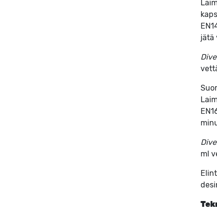
Laim
kaps
EN14
jätä
Dive
vett
Suo
Laim
EN16
minu
Dive
ml v
Elin
desi
Tek