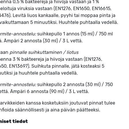
enna 0,5 % bakteereja ja hiivoja vastaan ja 1 %
eloituja viruksia vastaan (EN1276, EN1650, EN16615,
476). Levitä liuos kankaalle, pyyhi tai moppaa pinta ja
 vaikuttamaan 5 minuutiksi. Huuhtele puhtaalla vedellä.
rmite-annostelu:
suihkepullo 1 annos (15 ml) / 750 ml
ä. Ämpäri 2 annosta (30 ml) / 3 L vettä.
raan
pinnalle suihkuttaminen / liotus
enna 3 % bakteereja ja hiivoja vastaan (EN1276,
50, EN13697). Suihkuta pinnalle, jätä kosteaksi 5
utiksi ja huuhtele puhtaalla vedellä.
rmite-annostelu:
suihkepullo 2 annosta (30 ml) / 750
että. Ämpäri 6 annosta (90 ml) / 3 L vettä.
tarvikkeiden kanssa kosketuksiin joutuvat pinnat tulee
nfioida säännöllisesti ja aina päivän päätteeksi.
niset tiedot