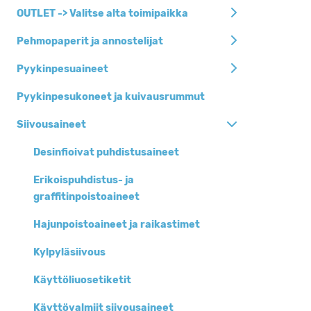
Siivousaineet
OUTLET -> Valitse alta toimipaikka
Siivousvälineet ja
Pehmopaperit ja annostelijat
-tarvikkeet
Pyykinpesuaineet
Pehmopaperit ja
annostelijat
Pyykinpesukoneet ja kuivausrummut
Jätesäkit, roska-
Siivousaineet
ja biopussit
Henkilöhygienia
Desinfioivat puhdistusaineet
Keittiöhygienia
Erikoispuhdistus- ja
graffitinpoistoaineet
Pyykinpesuaineet
Hajunpoistoaineet ja raikastimet
Siivouskoneet
Kylpyläsiivous
Suojaimet
Käyttöliuosetiketit
Kertakäyttöastiat
Toimistotarvikkeet
Käyttövalmiit siivousaineet