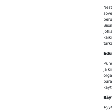
Nest
sove
peru
Sisä
jotk
kaik
tark
Edu
Puhd
ja k
orga
para
käyt
Käy
Pyy