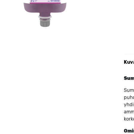
Kuv
Sum
Suma
puhd
yhdi
amma
kork
Omi