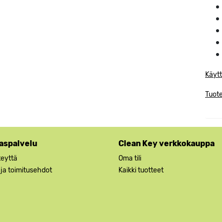
Käytt
Tuote
aspalvelu
Clean Key verkkokauppa
teyttä
Oma tili
 ja toimitusehdot
Kaikki tuotteet