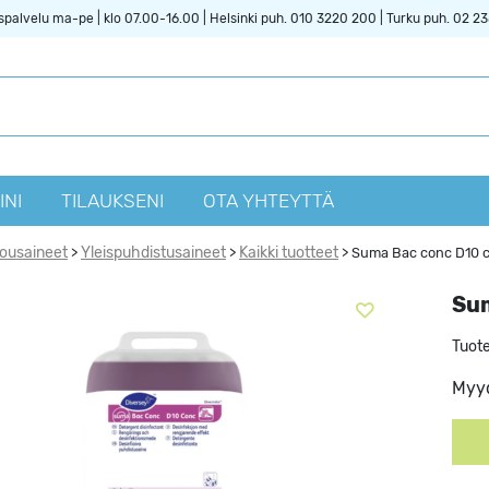
spalvelu ma-pe | klo 07.00-16.00 | Helsinki puh. 010 3220 200 | Turku puh. 02 2
INI
TILAUKSENI
OTA YHTEYTTÄ
vousaineet
Yleispuhdistusaineet
Kaikki tuotteet
>
>
>
Suma Bac conc D10 
Sum
Tuot
Myyd