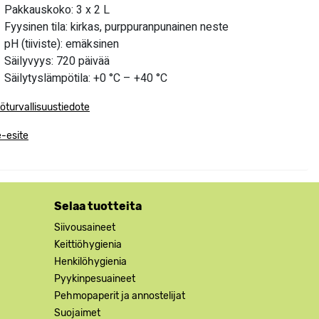
Pakkauskoko: 3 x 2 L
Fyysinen tila: kirkas, purppuranpunainen neste
pH (tiiviste): emäksinen
Säilyvyys: 720 päivää
Säilytyslämpötila: +0 °C – +40 °C
öturvallisuustiedote
-esite
Selaa tuotteita
Siivousaineet
Keittiöhygienia
Henkilöhygienia
Pyykinpesuaineet
Pehmopaperit ja annostelijat
Suojaimet