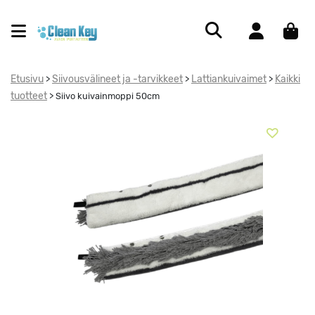
Etusivu
Siivousvälineet ja -tarvikkeet
Lattiankuivaimet
Kaikki
>
>
>
tuotteet
>
Siivo kuivainmoppi 50cm