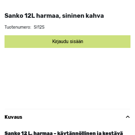
Sanko 12L harmaa, sininen kahva
Tuotenumero:
SI12S
Kirjaudu sisään
Kuvaus
Sanko 12 L, harmaa – käytännöllinen ja kestävä