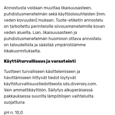
Annostusta voidaan muuttaa likaisuusasteen,
puhdistusmenetelmän sekä käyttöolosuhteiden (mm.
veden kovuuden) mukaan. Tuote-etiketin annostelu
on tarkoitettu perinteisille siivousmenetelmille kovan
veden alueilla. Lian, likaisuusasteen ja
puhdistusmenetelmän huomioon ottava annostelu
on taloudellista ja säästää ympäristöämme
liikakuormitukselta.
Käyttöturvallisuus ja varastointi
Tuotteen turvalliseen käsittelemiseen ja
hävittämiseen liittyvät tiedot löytyvät
käyttöturvallisuustiedotteesta sds.diversey.com.
Vain ammattikäyttöön. Säilytys alkuperäisessä
pakkauksessa suurilta lämpötilojen vaihteluilta
suojattuna
pH n. 10,0