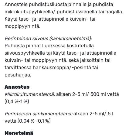
Annostele puhdistusliuosta pinnalle ja puhdista
mikrokuitupyyhkeellä/ puhdistussienellä tai harjalla.
Käytä taso- ja lattiapinnoille kuivain- tai
moppipyyhintä.
Perinteinen siivous (sankomenetelmä):
Puhdista pinnat liuoksessa kostutetulla
siivouspyyhkeellä tai käytä taso- ja lattiapinnoille
kuivain- tai moppipyyhintä, sekä jaksoittain tai
tarvittaessa hankausmoppia/-pesintä tai
pesuharjaa.
Annostus
Mikrokuitumenetelmä:
alkaen 2-5 ml/ 500 ml vettä
(0,4 %-1 %)
Perinteinen sankomenetelmä:
alkaen 2-5 ml/ 5 l
vettä (0,04 % -0,1 %)
Menetelmä