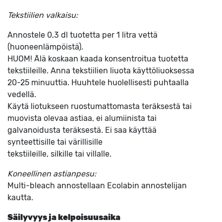
Tekstiilien valkaisu:
Annostele 0,3 dl tuotetta per 1 litra vettä
(huoneenlämpöistä).
HUOM! Älä koskaan kaada konsentroitua tuotetta
tekstiileille. Anna tekstiilien liuota käyttöliuoksessa
20-25 minuuttia. Huuhtele huolellisesti puhtaalla
vedellä.
Käytä liotukseen ruostumattomasta teräksestä tai
muovista olevaa astiaa, ei alumiinista tai
galvanoidusta teräksestä. Ei saa käyttää
synteettisille tai värillisille
tekstiileille, silkille tai villalle.
Koneellinen astianpesu:
Multi-bleach annostellaan Ecolabin annostelijan
kautta.
Säilyvyys ja kelpoisuusaika