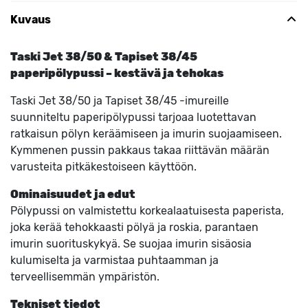
Kuvaus
Taski Jet 38/50 & Tapiset 38/45
paperipölypussi – kestävä ja tehokas
Taski Jet 38/50 ja Tapiset 38/45 -imureille
suunniteltu paperipölypussi tarjoaa luotettavan
ratkaisun pölyn keräämiseen ja imurin suojaamiseen.
Kymmenen pussin pakkaus takaa riittävän määrän
varusteita pitkäkestoiseen käyttöön.
Ominaisuudet ja edut
Pölypussi on valmistettu korkealaatuisesta paperista,
joka kerää tehokkaasti pölyä ja roskia, parantaen
imurin suorituskykyä. Se suojaa imurin sisäosia
kulumiselta ja varmistaa puhtaamman ja
terveellisemmän ympäristön.
Tekniset tiedot