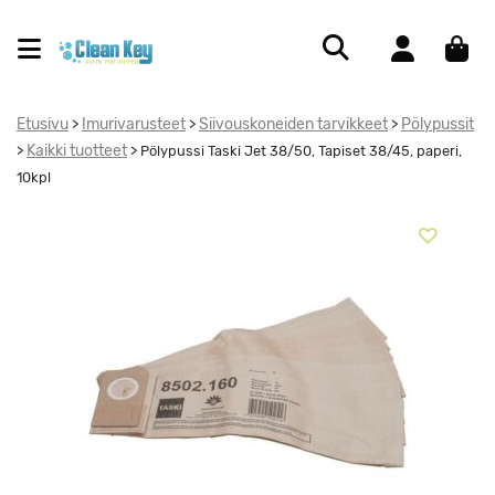
Etusivu
Imurivarusteet
Siivouskoneiden tarvikkeet
Pölypussit
>
>
>
Kaikki tuotteet
>
>
Pölypussi Taski Jet 38/50, Tapiset 38/45, paperi,
10kpl