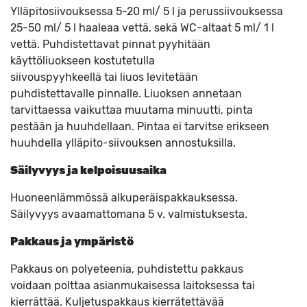
Ylläpitosiivouksessa 5-20 ml/ 5 l ja perussiivouksessa
25-50 ml/ 5 l haaleaa vettä, sekä WC-altaat 5 ml/ 1 l
vettä. Puhdistettavat pinnat pyyhitään
käyttöliuokseen kostutetulla
siivouspyyhkeellä tai liuos levitetään
puhdistettavalle pinnalle. Liuoksen annetaan
tarvittaessa vaikuttaa muutama minuutti, pinta
pestään ja huuhdellaan. Pintaa ei tarvitse erikseen
huuhdella ylläpito-siivouksen annostuksilla.
Säilyvyys ja kelpoisuusaika
Huoneenlämmössä alkuperäispakkauksessa.
Säilyvyys avaamattomana 5 v. valmistuksesta.
Pakkaus ja ympäristö
Pakkaus on polyeteenia, puhdistettu pakkaus
voidaan polttaa asianmukaisessa laitoksessa tai
kierrättää. Kuljetuspakkaus kierrätettävää