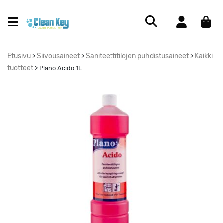
Etusivu
Siivousaineet
Saniteettitilojen puhdistusaineet
Kaikki
>
>
>
tuotteet
>
Plano Acido 1L