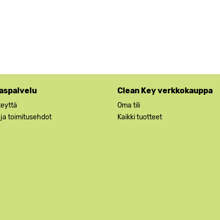
aspalvelu
Clean Key verkkokauppa
teyttä
Oma tili
 ja toimitusehdot
Kaikki tuotteet