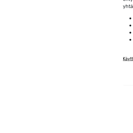
yhtä
Käytt