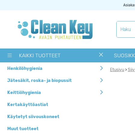
Asiaka
Tuotekategoriat
Käytetyt
siivouskoneet
KAIKKI TUOTTEET
SUOSIKK
Muut tuotteet
Henkilöhygienia
Etusivu
Sii
>
OUTLET -> Valitse
alta toimipaikka
Jätesäkit, roska- ja biopussit
Pyykinpesukoneet ja
Keittiöhygienia
kuivausrummut
Kertakäyttöastiat
Siivouskoneiden
tarvikkeet
Käytetyt siivouskoneet
Uutuudet
Muut tuotteet