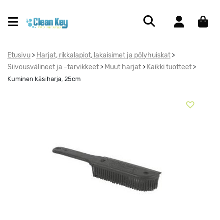
Etusivu
Harjat, rikkalapiot, lakaisimet ja pölyhuiskat
>
>
Siivousvälineet ja -tarvikkeet
Muut harjat
Kaikki tuotteet
>
>
>
Kuminen käsiharja, 25cm