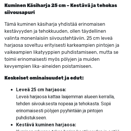
Kuminen Käsiharja 25 cm – Kestävä ja tehokas
siivousapuri
Tämä kuminen käsiharja yhdistää erinomaisen
kestävyyden ja tehokkuuden, ollen täydellinen
valinta monenlaisiin siivoustehtäviin. 25 cm leveä
harjaosa soveltuu erityisesti karkeampien pintojen ja
vaikeampien likatyyppien puhdistamiseen, mutta se
toimii erinomaisesti myös pölyjen ja muiden
kevyempien lika-aineiden poistamiseen.
Keskeiset ominaisuudet ja edut:
Leveä 25 cm harjaosa:
Leveä harjaosa kattaa laajemman alueen kerralla,
tehden siivouksesta nopeaa ja tehokasta. Sopii
erinomaisesti pölyjen pyyhintään ja pintojen
puhdistukseen.
Kestävä kuminen harjaosa: