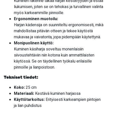
Kuminen rakenne takaa harjan kestävyyden ja estää
liukumisen, joten se on tehokas ja turvallinen valinta
myös karkeammille pinnoille.
Ergonominen muotoilu:
Harjan kädensija on suunniteltu ergonomisesti, mikä
mahdollistaa pitävän otteen ja tekee käytöstä
mukavaa ja vaivatonta, jopa pidempään käytettynä.
Monipuolinen käyttö:
Kuminen käsiharja soveltuu monenlaisiin
siivoustehtäviin niin kotona kuin ammattilaisten
käytössä. Se on täydellinen työkalu erilaisille
pinnoille ja lianpoistoon.
Tekniset tiedot:
Koko:
25 cm
Materiaali:
Kestävä kuminen harjaosa
Käyttötarkoitus:
Erityisesti karkeampien pintojen
ja lian puhdistus