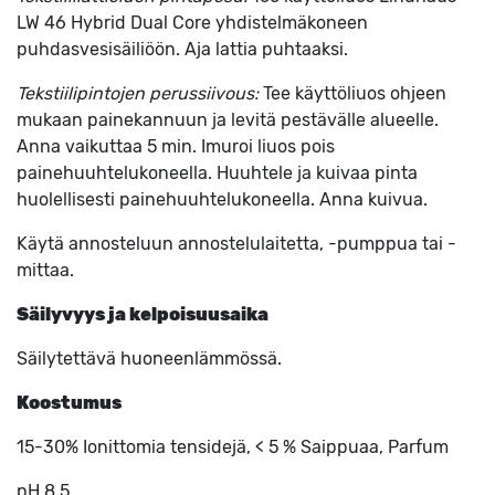
LW 46 Hybrid Dual Core yhdistelmäkoneen
puhdasvesisäiliöön. Aja lattia puhtaaksi.
Tekstiilipintojen perussiivous:
Tee käyttöliuos ohjeen
mukaan painekannuun ja levitä pestävälle alueelle.
Anna vaikuttaa 5 min. Imuroi liuos pois
painehuuhtelukoneella. Huuhtele ja kuivaa pinta
huolellisesti painehuuhtelukoneella. Anna kuivua.
Käytä annosteluun annostelulaitetta, -pumppua tai -
mittaa.
Säilyvyys ja kelpoisuusaika
Säilytettävä huoneenlämmössä.
Koostumus
15-30% Ionittomia tensidejä, < 5 % Saippuaa, Parfum
pH 8,5