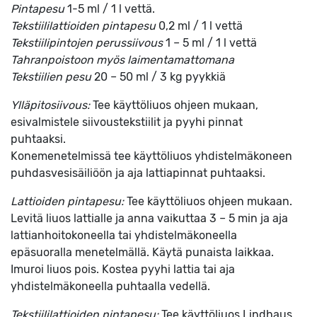
Pintapesu
1-5 ml / 1 l vettä.
Tekstiililattioiden pintapesu
0,2 ml / 1 l vettä
Tekstiilipintojen perussiivous
1 – 5 ml / 1 l vettä
Tahranpoistoon myös laimentamattomana
Tekstiilien pesu
20 – 50 ml / 3 kg pyykkiä
Ylläpitosiivous:
Tee käyttöliuos ohjeen mukaan,
esivalmistele siivoustekstiilit ja pyyhi pinnat
puhtaaksi.
Konemenetelmissä tee käyttöliuos yhdistelmäkoneen
puhdasvesisäiliöön ja aja lattiapinnat puhtaaksi.
Lattioiden pintapesu:
Tee käyttöliuos ohjeen mukaan.
Levitä liuos lattialle ja anna vaikuttaa 3 – 5 min ja aja
lattianhoitokoneella tai yhdistelmäkoneella
epäsuoralla menetelmällä. Käytä punaista laikkaa.
Imuroi liuos pois. Kostea pyyhi lattia tai aja
yhdistelmäkoneella puhtaalla vedellä.
Tekstiililattioiden pintapesu:
Tee käyttöliuos Lindhaus