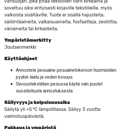
värisuojan, joka pitää tekstiilien värit kirkkaina ja
soveltuu siksi erityisesti kirjaville tekstiileille, myös
valkoista sisältäville. Tuote ei sisällä hajusteita,
säilöntäaineita, valkaisuaineita, fosfaatteja, zeoliittia,
väriaineita tai kirkasteita.
Ympäristömerkitty
Joutsenmerkki
Käyttöohjeet
Annostele pesuaine pesuainelokeroon huomioiden
pyykin laatu ja veden kovuus.
Siivoustekstiilien pesussa käytä vain puolet
suositellusta annostuksesta.
Säilyvyys ja kelpoisuusaika
Säilytä yli +5 °C lämpötilassa. Säilyy 3 vuotta
valmistuspäivästä.
Pakkaus ja ympäristö