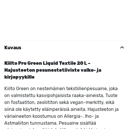
Kuvaus
Kiilto Pro Green Liquid Textile 20 L –
Hajusteeton pesunestetiiviste valko- ja
kirjopyykille
Kiilto Green on nestemäinen tekstiilienpesuaine, joka
on valmistettu kasvipohjaisista raaka-aineista. Tuote
on fosfaatiton, zeoliititon sekä vegan-merkitty, eikä
siinä ole käytetty eläinperäisiä aineita. Hajusteeton ja
väriaineeton koostumus on Allergia-, Iho- ja
Astmaliiton tunnustama. Pesuaine sisältää