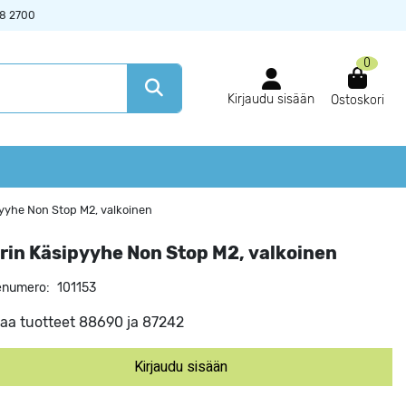
38 2700
0
Kirjaudu sisään
Ostoskori
pyyhe Non Stop M2, valkoinen
rin Käsipyyhe Non Stop M2, valkoinen
enumero:
101153
aa tuotteet 88690 ja 87242
Kirjaudu sisään