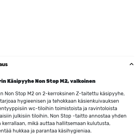
aus
rin Käsipyyhe Non Stop M2, valkoinen
in Non Stop M2 on 2-kerroksinen Z-taitettu käsipyyhe,
 tarjoaa hygieenisen ja tehokkaan käsienkuivauksen
entyyppisiin wc-tiloihin toimistoista ja ravintoloista
kaisiin julkisiin tiloihin. Non Stop -taitto annostaa yhden
n kerrallaan, mikä auttaa hallitsemaan kulutusta,
ntää hukkaa ja parantaa käsihygieniaa.