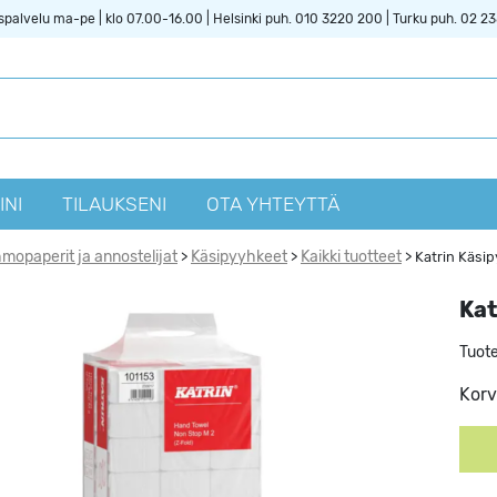
spalvelu ma-pe | klo 07.00-16.00 | Helsinki puh. 010 3220 200 | Turku puh. 02 2
INI
TILAUKSENI
OTA YHTEYTTÄ
mopaperit ja annostelijat
Käsipyyhkeet
Kaikki tuotteet
>
>
>
Katrin Käsi
Kat
Tuot
Korv