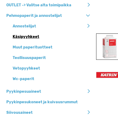
Siivousaineet
OUTLET -> Valitse alta toimipaikka
Siivousvälineet ja
Pehmopaperit ja annostelijat
-tarvikkeet
Annostelijat
Pehmopaperit ja
annostelijat
Käsipyyhkeet
Jätesäkit, roska-
Muut paperituotteet
ja biopussit
Henkilöhygienia
Teollisuuspaperit
Keittiöhygienia
Vetopyyhkeet
Pyykinpesuaineet
Wc-paperit
Siivouskoneet
Pyykinpesuaineet
Suojaimet
Pyykinpesukoneet ja kuivausrummut
Kertakäyttöastiat
Siivousaineet
Toimistotarvikkeet