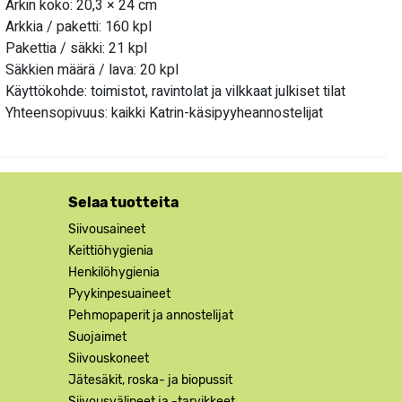
Arkin koko: 20,3 × 24 cm
Arkkia / paketti: 160 kpl
Pakettia / säkki: 21 kpl
Säkkien määrä / lava: 20 kpl
Käyttökohde: toimistot, ravintolat ja vilkkaat julkiset tilat
Yhteensopivuus: kaikki Katrin-käsipyyheannostelijat
Selaa tuotteita
Siivousaineet
Keittiöhygienia
Henkilöhygienia
Pyykinpesuaineet
Pehmopaperit ja annostelijat
Suojaimet
Siivouskoneet
Jätesäkit, roska- ja biopussit
Siivousvälineet ja -tarvikkeet