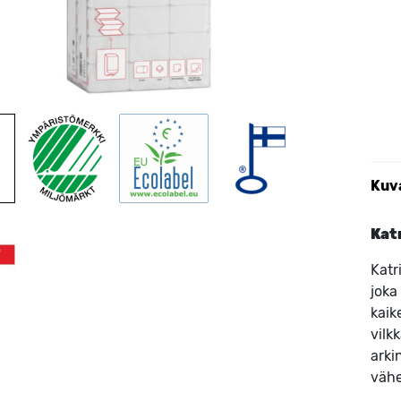
Kuv
Kat
Katr
joka
kaik
vilk
arki
vähe