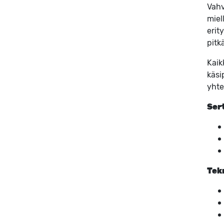
Vahv
miel
erity
pitk
Kaik
käsi
yhte
Sert
Tek