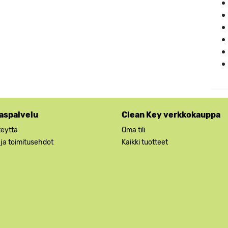
aspalvelu
Clean Key verkkokauppa
teyttä
Oma tili
 ja toimitusehdot
Kaikki tuotteet