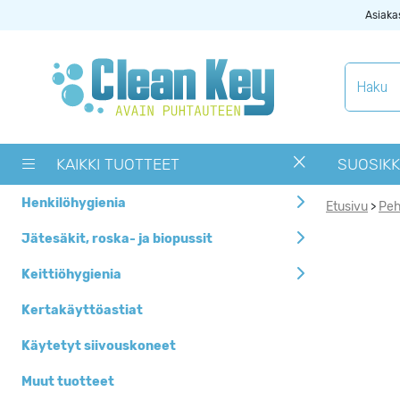
Asiaka
Tuotekategoriat
Käytetyt
siivouskoneet
KAIKKI TUOTTEET
SUOSIKK
Muut tuotteet
Henkilöhygienia
Etusivu
Peh
>
OUTLET -> Valitse
alta toimipaikka
Jätesäkit, roska- ja biopussit
Pyykinpesukoneet ja
Keittiöhygienia
kuivausrummut
Kertakäyttöastiat
Siivouskoneiden
tarvikkeet
Käytetyt siivouskoneet
Uutuudet
Muut tuotteet