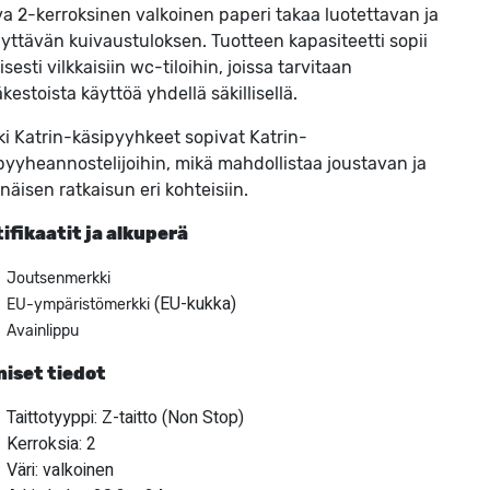
a 2-kerroksinen valkoinen paperi takaa luotettavan ja
lyttävän kuivaustuloksen. Tuotteen kapasiteetti sopii
isesti vilkkaisiin wc-tiloihin, joissa tarvitaan
äkestoista käyttöä yhdellä säkillisellä.
ki Katrin-käsipyyhkeet sopivat Katrin-
pyyheannostelijoihin, mikä mahdollistaa joustavan ja
näisen ratkaisun eri kohteisiin.
ifikaatit ja alkuperä
Joutsenmerkki
(EU-kukka)
EU-ympäristömerkki
Avainlippu
niset tiedot
Taittotyyppi: Z-taitto (Non Stop)
Kerroksia: 2
Väri: valkoinen