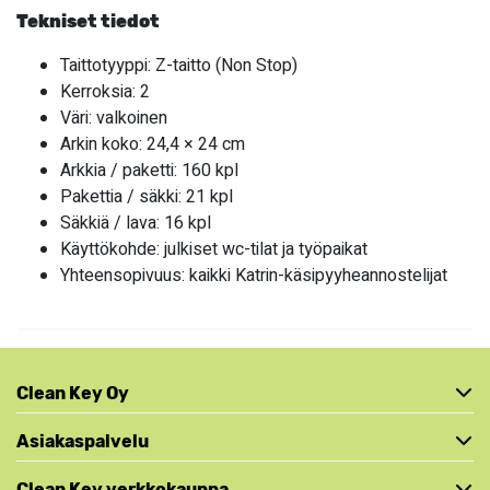
Tekniset tiedot
Taittotyyppi: Z-taitto (Non Stop)
Kerroksia: 2
Väri: valkoinen
Arkin koko: 24,4 × 24 cm
Arkkia / paketti: 160 kpl
Pakettia / säkki: 21 kpl
Säkkiä / lava: 16 kpl
Käyttökohde: julkiset wc-tilat ja työpaikat
Yhteensopivuus: kaikki Katrin-käsipyyheannostelijat
Clean Key Oy
Asiakaspalvelu
Clean Key verkkokauppa