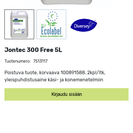
Jontec 300 Free 5L
Tuotenumero:
7513117
Poistuva tuote, korvaava 100891588. 2kpl/ltk,
yleispuhdistusaine käsi- ja konemenetelmiin
Kirjaudu sisään