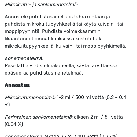
Mikrokuitu- ja sankomenetelmä:
Annostele puhdistusaineliuos tahrakohtaan ja
puhdista mikrokuitupyyhkeellä tai käytä kuivain- tai
moppipyyhintä. Puhdista voimakkaammin
likaantuneet pinnat liuoksessa kostutetulla
mikrokuitupyyhkeellä, kuivain- tai moppipyyhkimellä.
Konemenetelmä:
Pese lattia yhdistelmäkoneella, käytä tarvittaessa
epäsuoraa puhdistusmenetelmää.
Annostus
Mikrokuitumenetelmä:
1-2 ml / 500 ml vettä (0,2 – 0,4
%)
Perinteinen sankomenetelmä:
alkaen 2 ml / 5 l vettä
(0,04 %)
Konemenetelmä:
alkaen 25 ml / 10 l vettä (0,25 %)