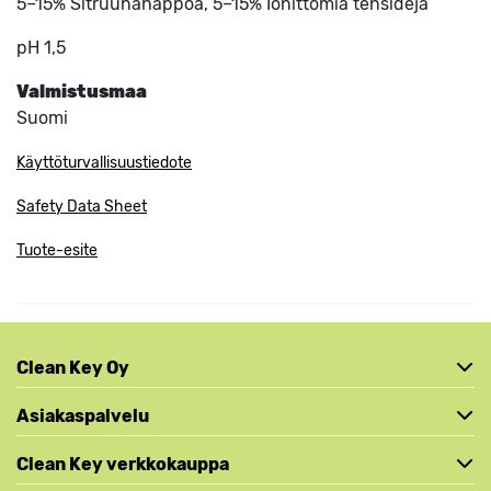
5–15% Sitruunahappoa, 5–15% Ionittomia tensidejä
pH 1,5
Valmistusmaa
Suomi
Käyttöturvallisuustiedote
Safety Data Sheet
Tuote-esite
Clean Key Oy
Asiakaspalvelu
Clean Key verkkokauppa