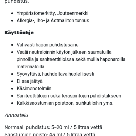
puhdistus.
Ympäristömerkitty, Joutsenmerkki
Allergia-, Iho- ja Astmaliiton tunnus
Käyttöohje
Vahvasti hapan puhdistusaine
Vaatii neutraloinnin käytön jälkeen saumatuilla
pinnoilla ja saniteettitiloissa sekä muilla haponaroilla
materiaaleilla.
Syövyttävä, huuhdeltava huolellisesti
Ei saa jäätyä.
Käsimenetelmiin
Saniteettitilojen sekä teräspintojen puhdistukseen
Kalkkisaostumien poistoon, suihkutiloihin yms.
Annostelu
Normaali puhdistus: 5–20 ml / 5 litraa vettä
Saostumien poisto: 43 ml / 5 litraa vettä