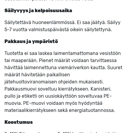
Säilyvyys ja kelpoisuusaika
Säilytettävä huoneenlämmössä. Ei saa jäätyä. Säilyy
5-7 vuotta valmistuspäivästä oikein säilytettynä.
Pakkaus ja ympäristö
Tuotetta ei saa laskea laimentamattomana vesistöön
tai maaperään. Pienet määrät voidaan tarvittaessa
hävittää laimennettuna viemäriverkon kautta. Suuret
määrät hävitetään paikallisen
jätehuoltoviranomaisen ohjeiden mukaisesti.
Pakkausmuovi soveltuu kierrätykseen. Kanisteri,
pullo ja etiketti on uusiokäyttöön soveltuvaa PE-
muovia. PE-muovi voidaan myös hyödyntää
materiaalikierrätykseen sekä energiatuotannossa.
Koostumus